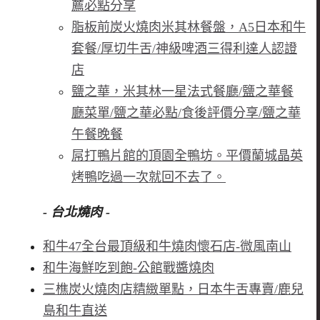
薦必點分享
脂板前炭火燒肉米其林餐盤，A5日本和牛
套餐/厚切牛舌/神級啤酒三得利達人認證
店
鹽之華，米其林一星法式餐廳/鹽之華餐
廳菜單/鹽之華必點/食後評價分享/鹽之華
午餐晚餐
屌打鴨片館的頂園全鴨坊。平價蘭城晶英
烤鴨吃過一次就回不去了。
- 台北燒肉 -
和牛47全台最頂級和牛燒肉懷石店-微風南山
和牛海鮮吃到飽-公館戰醬燒肉
三樵炭火燒肉店精緻單點，日本牛舌專賣/鹿兒
島和牛直送