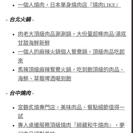
一個人燒肉，日本單身燒肉店『燒肉LIKE』
- 台北火鍋 -
肉老大頂級肉品涮涮鍋，大份量超棒肉品/湯底
甘甜海鮮新鮮
一個人的麻辣火鍋個人鴛鴦鍋，頂級肉品吃起
來
馬辣頂級麻辣鴛鴦火鍋，吃到飽頂級的肉品、
海鮮、草莓啤酒喝到飽
- 台中燒肉 -
宮鶴炙燒專門店，美味肉品、餐點細節值得一
試
專人桌邊服務頂級燒肉『締藏和牛燒肉』，夢