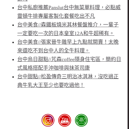
台中私廚推薦Panslut台中無菜單料理，必點威
靈頓牛排專屬客製化套餐吃出不凡
台中美食//森鐵板燒米其林餐盤推介，一輩子
一定要吃一次的日本皇室12A和牛超稀有。
台中美食//張家晉牛雜早上九點就開賣！太晚
來還吃不到台中人的全牛料理。
台中烏日甜點//芃森coffee隱身住宅區，簡約日
式風格搭配手沖咖啡與抹茶司康
台中甜點//松盈傳奇三明治冰淇淋，沒吃過正
典牛乳大王至少也要吃過他！