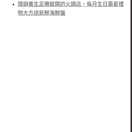
隱鍋養生足療館開的火鍋店，每月生日壽星禮
物大方送新鮮海鮮盤