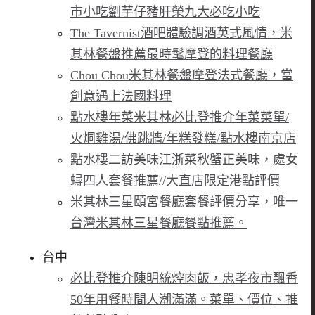
市小吃劉芋仔豬肝榮九大必吃小吃
The Tavernist酒吧體驗調酒英式風情，米
其林餐盤推薦最時髦摩登的料理餐廳
Chou Chou米其林餐盤摩登法式餐廳，當
創意遇上法國料理
點水樓年菜米其林必比登推介年菜菜單/
火烔雞湯/佛跳牆/年糕發糕/點水樓南京店
點水樓二訪美味江浙菜秋蟹正美味，處女
蟳四人套餐推薦//大直店限定港點評價
米其林三星頤宮餐廳套餐評價分享，唯一
台灣米其林三星餐廳餐點推薦。
台中
必比登推介陳明統焢肉飯，忠孝夜市飄香
50年用餐時間人潮滿滿。菜單、價位、推