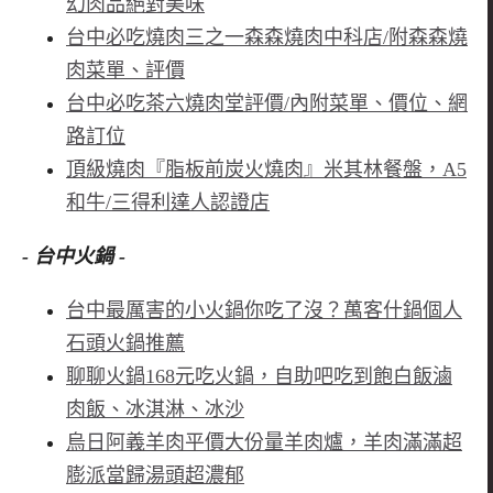
幻肉品絕對美味
台中必吃燒肉三之一森森燒肉中科店/附森森燒
肉菜單、評價
台中必吃茶六燒肉堂評價/內附菜單、價位、網
路訂位
頂級燒肉『脂板前炭火燒肉』米其林餐盤，A5
和牛/三得利達人認證店
- 台中火鍋 -
台中最厲害的小火鍋你吃了沒？萬客什鍋個人
石頭火鍋推薦
聊聊火鍋168元吃火鍋，自助吧吃到飽白飯滷
肉飯、冰淇淋、冰沙
烏日阿義羊肉平價大份量羊肉爐，羊肉滿滿超
膨派當歸湯頭超濃郁