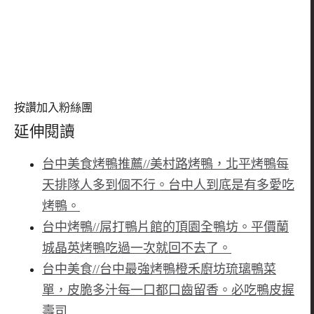
按讚加入粉絲團
延伸閱讀
台中美食烤鴨推薦//美村路烤鴨，北平烤鴨每
天排隊人多到個不行。台中人到底是有多愛吃
烤鴨。
台中烤鴨//屌打鴨片館的頂園全鴨坊。平價蘭
城晶英烤鴨吃過一次就回不去了。
台中美食//台中最強烤鴨橙禾廚坊琉璃鴨菜
單，皮脆多汁每一口都口齒留香。必吃鴨皮握
壽司