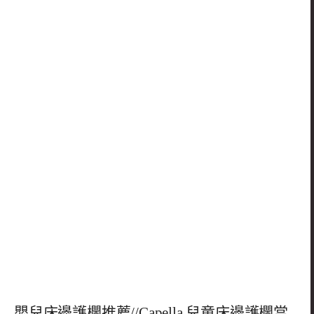
嬰兒床邊護欄推薦//Capella 兒童床邊護欄當