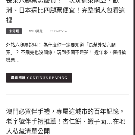
長榮六腿票怎麼買？一次玩遍東南亞、歐
洲、日本還比四腿票便宜！完整懶人包看這
裡
未分類
WEI笑兒
2025-07-14
外站六腿票說明： 為什麼你一定要知道「長榮外站六腿
票」？ 不飛完也沒關係，玩到多國不是夢！ 近年來，懂得搶
機票…
CONTINUE READING
澳門必買伴手禮，專屬這城市的百年記憶。
老字號伴手禮推薦！杏仁餅、蝦子面…在地
人私藏清單公開