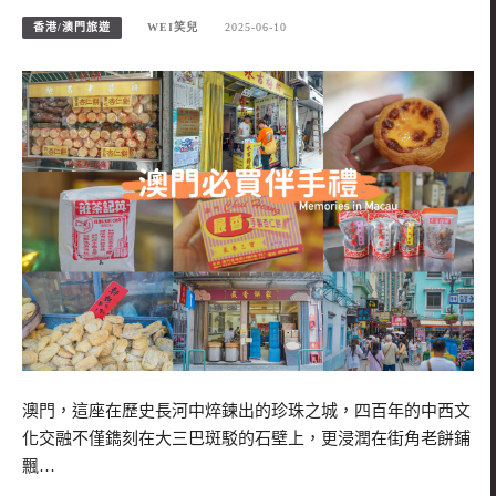
香港/澳門旅遊
WEI笑兒
2025-06-10
澳門，這座在歷史長河中焠鍊出的珍珠之城，四百年的中西文
化交融不僅鐫刻在大三巴斑駁的石壁上，更浸潤在街角老餅鋪
飄…