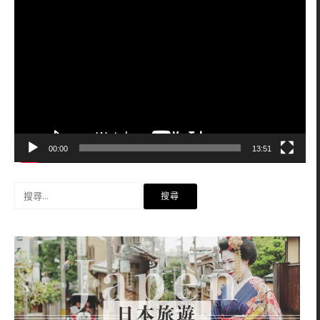
視
訊
播
放
器
00:00
13:51
搜
尋
關
鍵
字: