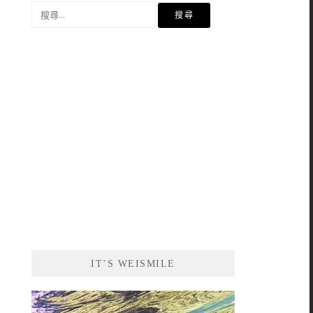
搜
尋
關
鍵
字:
IT’S WEISMILE