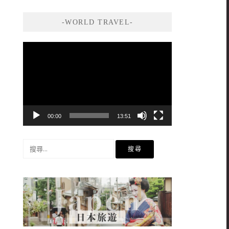
-WORLD TRAVEL-
視
訊
播
放
器
00:00
13:51
搜
尋
關
鍵
字: