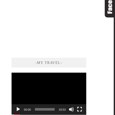
-MY TRAVEL-
視
訊
播
放
器
00:00
33:53