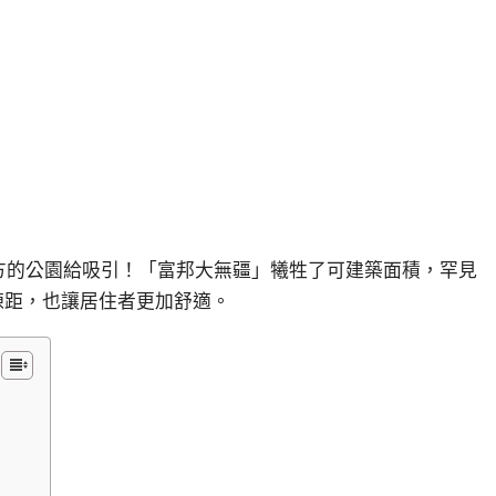
前方的公園給吸引！「富邦大無疆」犧牲了可建築面積，罕見
棟距，也讓居住者更加舒適。