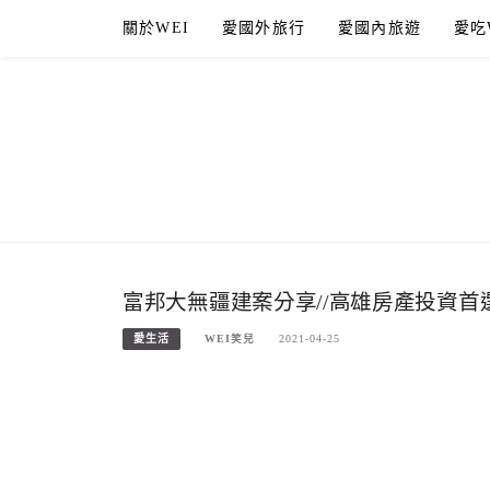
Skip
關於WEI
愛國外旅行
愛國內旅遊
愛吃
to
content
富邦大無疆建案分享//高雄房產投資
愛生活
WEI笑兒
2021-04-25