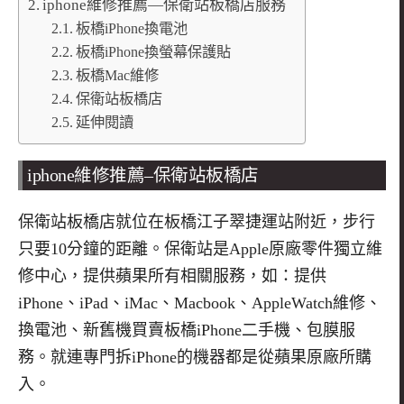
iphone維修推薦—保衛站板橋店服務
板橋iPhone換電池
板橋iPhone換螢幕保護貼
板橋Mac維修
保衛站板橋店
延伸閱讀
iphone
維修推薦
–
保衛站板橋店
保衛站板橋店就位在板橋江子翠捷運站附近，步行
只要
10
分鐘的距離。保衛站是
Apple
原廠零件獨立維
修中心，提供蘋果所有相關服務，如：提供
iPhone
、
iPad
、
iMac
、
Macbook
、
AppleWatch
維修、
換電池、新舊機買賣
板橋
iPhone
二手機
、包膜服
務。就連專門拆
iPhone
的機器都是從蘋果原廠所購
入。