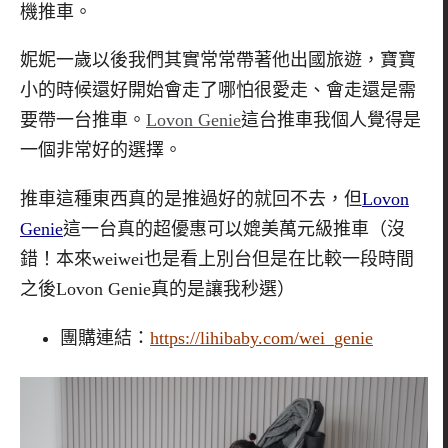
機推車。
妮妮一歲以後我們其實常常帶著他出國旅遊，寶寶
小的時候還好開始會走了哪怕很愛走、會走還是需
要帶一台推車。
Lovon Genie
這台推車我個人覺得是
一個非常好的選擇。
推車這種東西真的是推過好的就回不去，但
Lovon
Genie
這一台真的超優惠可以媲美萬元級推車（沒
錯！本來
weiwei
也是看上別台但是在比較一段時間
之後
Lovon Genie
真的是讓我秒選）
團購連結：
https://lihibaby.com/wei_genie