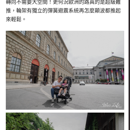
轉向不需要大空間！更何況歐洲的路真的是超級難
推，輪架有獨立的彈簧避震系統再怎麼顛波都推起
來輕鬆。