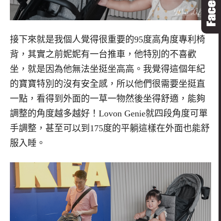
接下來就是我個人覺得很重要的
95
度高角度專利椅
背，其實之前妮妮有一台推車，他特別的不喜歡
坐，就是因為他無法坐挺坐高高。我覺得這個年紀
的寶寶特別的沒有安全感，所以他們很需要坐挺直
一點，看得到外面的一草一物然後坐得舒適，能夠
調整的角度越多越好！
Lovon Genie
就四段角度可單
手調整，甚至可以到
175
度的平躺這樣在外面也能舒
服入睡。