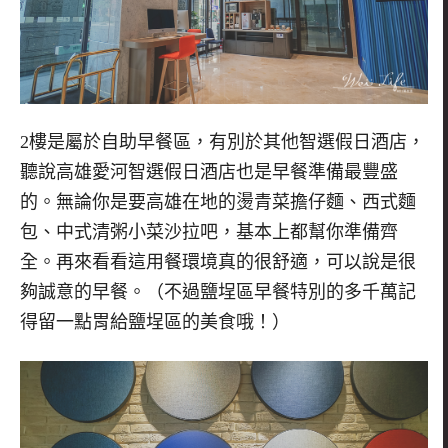
2
樓是屬於自助早餐區，有別於其他智選假日酒店，
聽說高雄愛河智選假日酒店也是早餐準備最豐盛
的。無論你是要高雄在地的燙青菜擔仔麵、西式麵
包、中式清粥小菜沙拉吧，基本上都幫你準備齊
全。再來看看這用餐環境真的很舒適，可以說是很
夠誠意的早餐。（不過鹽埕區早餐特別的多千萬記
得留一點胃給鹽埕區的美食哦！）