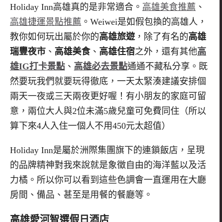
Holiday Inn
高雄真的是非常適合。
高雄美食推薦
、
高雄捷運景點推薦
。Weiwei是如假包換的高雄人，
教你如何玩出屬於你的
高雄旅遊
，除了有名的
高雄
瑞豐夜市
、
高雄美食
、
高雄住宿
之外，還有其他
高
雄IG打卡景點
、
高雄必去
景點
通通不藏私分享。既
然要玩我們就要玩得徹底，一天太緊湊建議安排個
兩天一夜或三天兩夜更好喔！有小朋友的家庭可留
意，兩位大人與2位未滿5歲兒童可
免費
同住（所以
算下來4人入住一個人不用450元太超值）
Holiday Inn
是屬於洲際集團旗下的連鎖飯店，呈現
的品牌精神對我來說就是象徵自由的海洋藍以及活
力橘。所以你可以看到這些色調會一直運用在大廳
房間、備品、甚至是用餐的餐廳等。
高雄愛河智選假日酒店