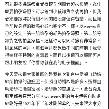
可能很多媽媽都會覺得懷孕期間看起來很醜，為什
麼要拍孕婦照？可以等到小孩卸貨之後再拍，但我
必須要跟妳說每個不同的階段都值得留戀，而且懷
孕前後身體的狀態心態也完全不一樣。以
weiwei
自
己的設定，第一胎懷孕的話先拍孕婦照，第二胎等
卸貨之後拍全家福。這樣你可以同時擁有非常多不
同風格的照片，每個照片都象徵不同的時期！我覺
得這樣子特別的有意義。而且以後還可以翻開照片
跟小朋友說「你看你就在我的肚子裡面」。
今天要來跟大家推薦的是我這次到台中伊頓自助婚
紗所拍
攝的
孕婦照
。伊頓自助婚紗是許多人選擇
自
助婚紗
拍攝
閨蜜照
、
婚紗照
的
首選之一，全台從北
到南都有直營分店。
weiwei
來到的台中伊頓自助婚
紗剛好是
2021
年下半年才剛開幕的。先來跟大家分