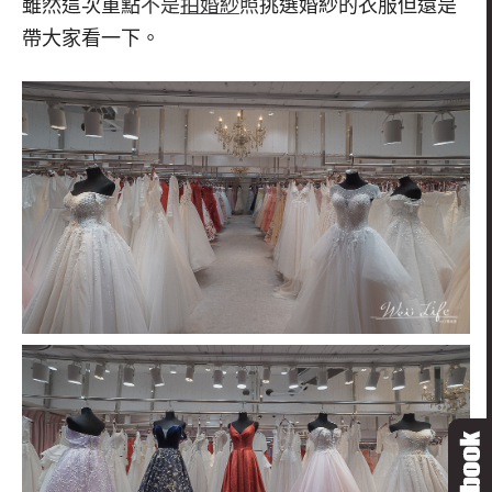
雖然這次重點
不是
拍婚紗
照
挑選婚紗的衣服但還是
帶大家看一下。