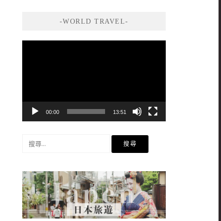
-WORLD TRAVEL-
視
訊
播
放
器
00:00
13:51
搜
尋
關
鍵
字: