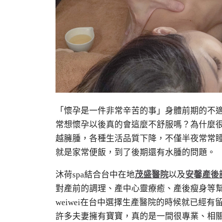
「懷孕是一件非常辛苦的事」身體前期的不
常想懷孕以後真的會這麼不舒服嗎？為什麼
越臃腫，各種生活品質下降，不僅半夜常常
就是家常便飯，到了後期還有水腫的問題。
沐荷spa結合台中在地
茂盛醫院
以及
安馨產後
對產前的調理、產中心靈療癒、產後瘦身等
weiwei
在台中選擇生產醫院的時候就已經有
許多夫妻擁有寶寶，真的是一間很專業、相