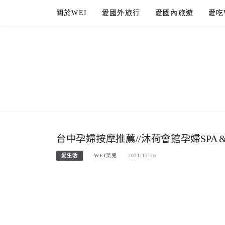
Skip
關於WEI
愛國外旅行
愛國內旅遊
愛吃
to
content
台中孕婦按摩推薦//沐荷會館孕婦SPA
愛生活
WEI笑兒
2021-12-28