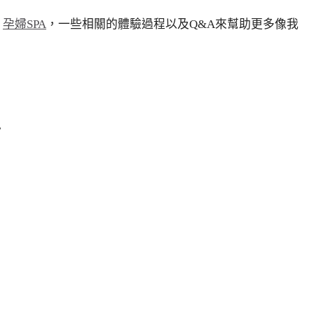
&
孕婦SPA
，一些相關的體驗過程以及Q&A來幫助更多像我
F