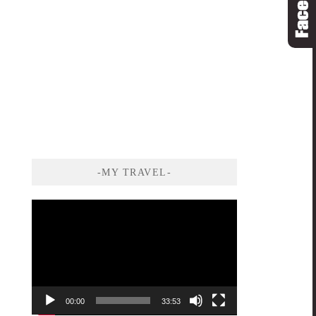
-MY TRAVEL-
視
訊
播
放
器
00:00
33:53