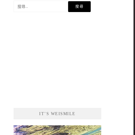
搜
尋
關
鍵
字:
IT’S WEISMILE