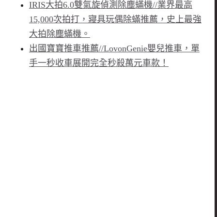
IRIS大拍6.0雙氣旋偵測除塵蟎機//業界最高
15,000次拍打，寢具玩偶除蟎推薦，史上最強
大拍除塵蟎機。
出國寶寶推車推薦//LovonGenie嬰兒推車，單
手一秒收車展開完全秒殺萬元車款！