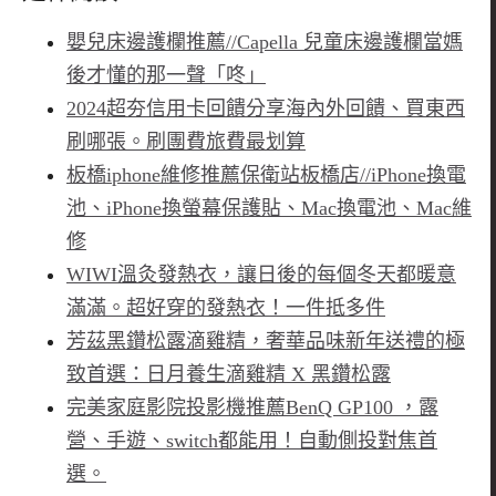
嬰兒床邊護欄推薦//Capella 兒童床邊護欄當媽
後才懂的那一聲「咚」
2024超夯信用卡回饋分享海內外回饋、買東西
刷哪張。刷團費旅費最划算
板橋iphone維修推薦保衛站板橋店//iPhone換電
池、iPhone換螢幕保護貼、Mac換電池、Mac維
修
WIWI溫灸發熱衣，讓日後的每個冬天都暖意
滿滿。超好穿的發熱衣！一件抵多件
芳茲黑鑽松露滴雞精，奢華品味新年送禮的極
致首選：日月養生滴雞精 X 黑鑽松露
完美家庭影院投影機推薦BenQ GP100 ，露
營、手遊、switch都能用！自動側投對焦首
選。