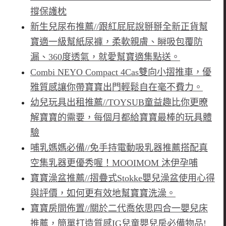
撐保護枕
新生兒尿布推薦//跟紅屁屁說掰掰全新正貨幫
寶適一級幫紙尿褲，柔軟親膚、瞬吸包覆防
漏、360度透氣，就愛幫寶適集點送。
Combi NEYO Compact 4Cas雙向小摺推車，優
雅質感讓你帶寶寶出門輕鬆自在毫不費力。
幼兒玩具出租推薦//TOYSUB童益趣比你更暸
解寶寶的需要，每個月都給寶寶最棒的玩具體
驗
哺乳媽媽必備//免手持電動吸乳器推薦搭配真
空集乳器更優秀喔！MOOIMOM 沐伊孕哺
寶寶澡盆推薦//摺疊式Stokke嬰兒澡盆使用心得
與評價，如何更有效地幫寶寶洗澡。
寶寶房間佈置//關於二代喬依思四合一嬰兒床
推薦，簡單打造質感IG兒童嬰兒房必備物品!