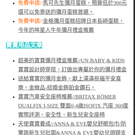
免費申請//
馬可先生彌月蛋糕，預算低於300元
還可以免寄送的彌月蛋糕首選。
免費申請//
金格彌月蛋糕招牌日本長崎蛋糕，
今年的哞星人牛年彌月禮盒推薦
寶寶用品文章
超美的寶寶彌月禮盒推薦//UN BABY & KIDS
寶寶設計師穿搭，訂做出專屬於你的彌月禮盒
送給寶寶的彌月金飾，獻上滿滿祝福平安喜
樂。金緻品-結婚金飾鉑金鑽石。
寶寶汽車安全座椅推薦//BRITAX RÖMER
DUALFIX I-SIZE 雙面0-4歲ISOFIX 汽座 360度
實際評測、安全性、新生兒安全座椅
天使寶寶養成//ANNA & EVE嬰兒舒眠包巾/防
驚跳新生兒肚圍&ANNA & EVE嬰幼兒頭頸支