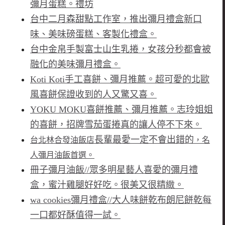
彌月蛋糕。禮坊
台中二月森甜點工作室，推出彌月禮盒新口
味、美味磅蛋糕、客製化禮盒。
台中金帛手製
富士山生乳捲
，女孩分秒都會被
融化的美味彌月禮盒。
Koti Koti手工喜餅、彌月推薦。超可愛的北歐
風喜餅保證收到的人又驚又喜。
YOKU MOKU喜餅推薦、彌月推薦。志玲姐姐
的喜餅，招牌雪茄蛋捲真的讓人停不下來。
長輩最愛一定不會出錯的
台北林合發油飯店
，名
人彌月油飯首選。
冊子彌月油飯//眾多明星藝人喜愛的彌月禮
盒，蜜汁雞腿好好吃。很美又很精緻。
wa cookies彌月禮盒//大人味餅乾布朗尼餅乾每
一口都好酥值得一試。