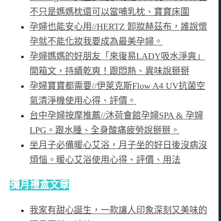
不只是媽媽枕還可以當哺乳枕、寶寶床圍
孕婦也能安心用//HERTZ 卸妝赫茲布，誰說懷
孕就不能化妝我要成為最美孕婦。
孕婦媽媽的好朋友「來復易LADY吸水淨爽」
開箱文，持續乾爽！跟悶熱、異味說掰掰
孕婦寶寶都需要//伊萊克斯Flow A4 UV抗菌空
氣清淨機使用心得、評價。
台中孕婦按摩推薦//沐荷會館孕婦SPA & 孕婦
LPG。跟水腫、全身酸痛疲勞說掰掰。
坐月子必備暖心艾浴，月子坐的好日後沒病沒
煩惱。暖心艾浴使用心得、評價、用法
彌月禮盒文章
我家有甜心誕生，一款讓人印象深刻又美味的