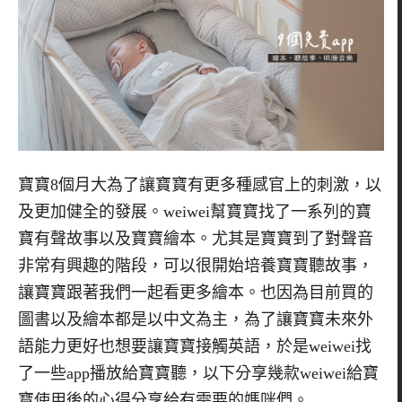
寶寶8個月大為了讓寶寶有更多種感官上的刺激，以
及更加健全的發展。
weiwei
幫寶寶找了一系列的寶
寶有聲故事以及寶寶繪本。尤其是寶寶到了對聲音
非常有興趣的階段，可以很開始培養寶寶聽故事，
讓寶寶跟著我們一起看更多繪本。也因為目前買的
圖書以及繪本都是以中文為主，為了讓寶寶未來外
語能力更好也想要讓寶寶接觸英語，於是
weiwei
找
了一些
app
播放給寶寶聽，以下分享幾款
weiwei
給寶
寶使用後的心得分享給有需要的媽咪們。