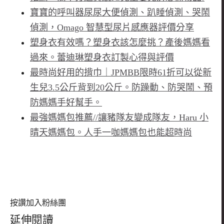
寶寶的呼叫器尿尿大便偵測、趴睡偵測、哭鬧
偵測，Omago 智慧型尿片感應器評價分享
塑身衣有效嗎？塑身衣該怎麼挑？產後媽媽看
過來。蕾迪琳塑身衣訂製心得與評價
最時尚好用的揹巾｜JPMBB限時61折可以從新
生兒3.5公斤背到20公斤。防躁動、防哭鬧、預
防媽媽手好幫手。
最強媽媽包推薦//讓豬隊友變成隊友，Haru 小
晴天媽媽包。人手一咖媽媽包也能超時尚
按讚加入粉絲團
延伸閱讀