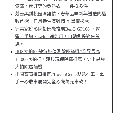
滿滿。超好穿的發熱衣！一件抵多件
芳茲黑鑽松露滴雞精，奢華品味新年送禮的極
致首選：日月養生滴雞精 X 黑鑽松露
完美家庭影院投影機推薦BenQ GP100 ，露
營、手遊、switch都能用！自動側投對焦首
選。
IRIS大拍6.0雙氣旋偵測除塵蟎機//業界最高
15,000次拍打，寢具玩偶除蟎推薦，史上最強
大拍除塵蟎機。
出國寶寶推車推薦//LovonGenie嬰兒推車，單
手一秒收車展開完全秒殺萬元車款！