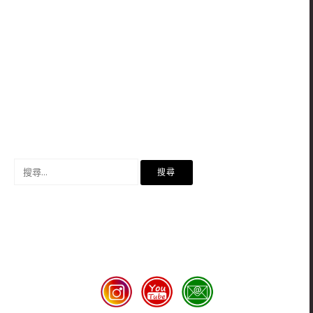
搜
尋
關
鍵
字: