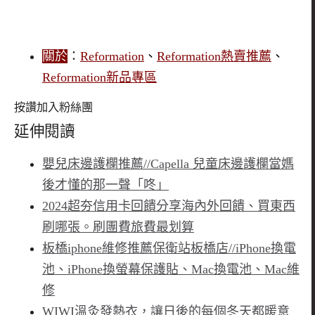
關於
：
Reformation
、
Reformation熱賣推薦
、
Reformation新品專區
按讚加入粉絲團
延伸閱讀
嬰兒床邊護欄推薦//Capella 兒童床邊護欄當媽
後才懂的那一聲「咚」
2024超夯信用卡回饋分享海內外回饋、買東西
刷哪張。刷團費旅費最划算
板橋iphone維修推薦保衛站板橋店//iPhone換電
池、iPhone換螢幕保護貼、Mac換電池、Mac維
修
WIWI溫灸發熱衣，讓日後的每個冬天都暖意