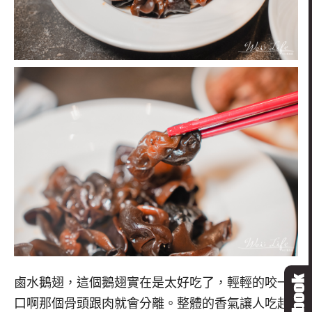
鹵水鵝翅，這個鵝翅實在是太好吃了，輕輕的咬一
口啊那個骨頭跟肉就會分離。整體的香氣讓人吃起