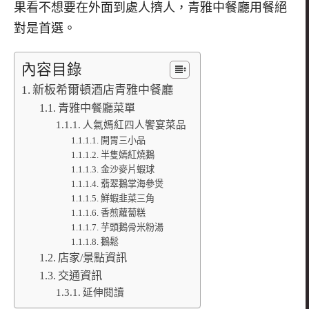
果看不想要在外面到處人擠人，青雅中餐廳用餐絕
對是首選。
內容目錄
新板希爾頓酒店青雅中餐廳
青雅中餐廳菜單
人氣嫣紅四人饗宴菜品
開胃三小品
半隻嫣紅燒鵝
金沙麥片蝦球
翡翠鵝掌海參煲
鮮蝦韭菜三角
香煎蘿蔔糕
芋頭鵝骨米粉湯
鵝鬆
店家/景點資訊
交通資訊
延伸閱讀