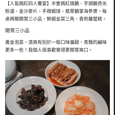
【人氣嫣紅四人饗宴】半隻嫣紅燒鵝、芋頭鵝骨米
粉湯、金沙麥片、手撥蝦球、翡翠鵝掌海參褒，每
桌再贈開胃三小品、鮮蝦韭菜三角、香煎蘿蔔糕。
開胃三小品
黃金泡菜，清爽有別於一般口味偏甜，青雅的鹹味
更多一些！我個人很喜歡覺得更開胃爽口。