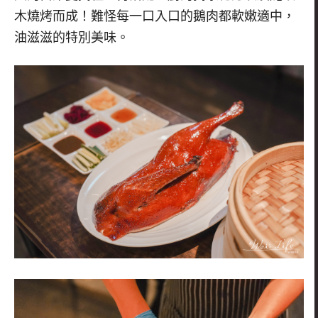
木燒烤而成！難怪每一口入口的鵝肉都軟嫩適中，
油滋滋的特別美味。