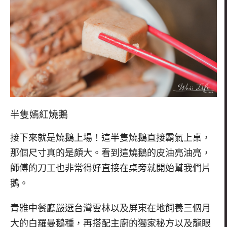
半隻嫣紅燒鵝
接下來就是燒鵝上場！這半隻燒鵝直接霸氣上桌，
那個尺寸真的是頗大。看到這燒鵝的皮油亮油亮，
師傅的刀工也非常得好直接在桌旁就開始幫我們片
鵝。
青雅中餐廳嚴選台灣雲林以及屏東在地飼養三個月
大的白羅曼鵝種，再搭配主廚的獨家秘方以及龍眼