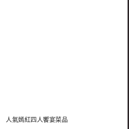
人氣嫣紅四人饗宴菜品