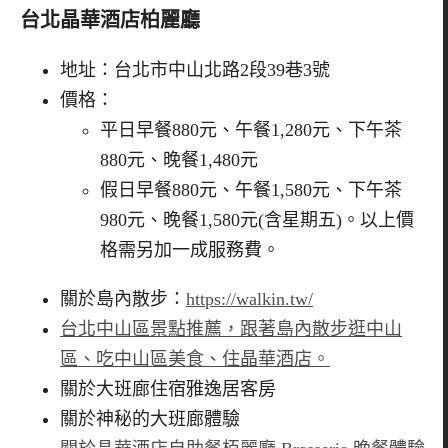
台北晶華酒店柏麗廳
地址：台北市中山北路
2
段
39
巷
3
號
價格：
平日早餐
880
元、午餐
1
,
280
元、下午茶
880
元、晚餐
1
,
480
元
假日早餐
880
元、午餐
1
,
580
元、下午茶
980
元、晚餐
1
,
580
元(含星期五)。以上價
格需另加一成服務費。
關於
島內散步：
https://walkin.tw/
台北中山區景點推薦，跟著島內散步逛中山
區、吃中山區美食、住晶華酒店。
關於大班廊住宿雅逸居客房
關於神秘的大班廊體驗