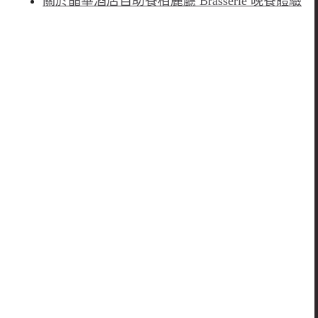
關於晶華酒店自助餐栢麗廳
Brasserie
晚餐體驗