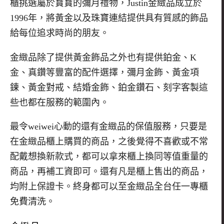
櫃挑選屬於寶寶的彌月禮物，
Justin
金緻品成立於
1996
年，將黃金以及珠寶連結提供具有質感的飾品
給每位追求時尚的朋友。
金緻品除了提供黃金飾品之外也有提供鉑金、
K
金、真鑽等豐富的配件選擇，
彌月金飾、黃金項
鍊、黃金對戒、
結婚金飾、鉑金鑽石、刻字客製這
些也都在服務的範圍內。
最令weiwei心動的還有金緻品的保值服務，只要是
在金緻品櫃上購買的商品，之後覺得不喜歡或不常
配戴想換新款式，都可以拿來櫃上換同等值重量的
商品，再補工資即可。還有凡是櫃上售出的商品，
均附上保證卡。終身都可以至金緻品全台任一專櫃
免費清洗。