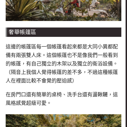
奢華帳篷區
這邊的帳篷區每一個帳篷看起來都是大同小異都配
備有兩張雙人床。
這個帳篷也不是像我們一般看到
的帳篷，
有自己獨立的木架以及獨立的衛浴設備。
（隔音上我個人覺得帳篷的差不多，不過這種帳篷
人在裡面比較不會覺的壓迫感）
在房門口還有簡單的桌椅、洗手台還有盪鞦韆，
這
風格感覺超級可愛。