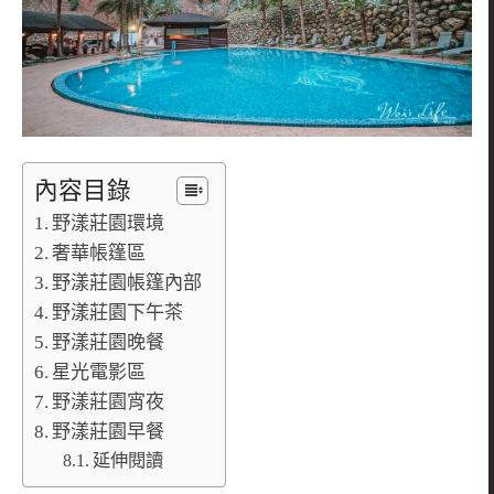
內容目錄
野漾莊園環境
奢華帳篷區
野漾莊園帳篷內部
野漾莊園下午茶
野漾莊園晚餐
星光電影區
野漾莊園宵夜
野漾莊園早餐
延伸閱讀