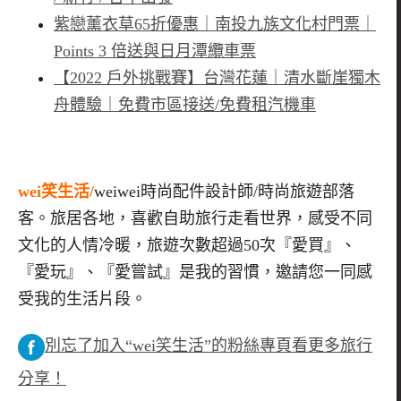
紫戀薰衣草65折優惠｜南投九族文化村門票｜
Points 3 倍送與日月潭纜車票
【2022 戶外挑戰賽】台灣花蓮｜清水斷崖獨木
舟體驗｜免費市區接送/免費租汽機車
wei笑生活/
weiwei時尚配件設計師/時尚旅遊部落
客。旅居各地，喜歡自助旅行走看世界，感受不同
文化的人情冷暖，旅遊次數超過50次『愛買』、
『愛玩』、『愛嘗試』是我的習慣，邀請您一同感
受我的生活片段。
別忘了加入“wei笑生活”的粉絲專頁看更多旅行
分享！