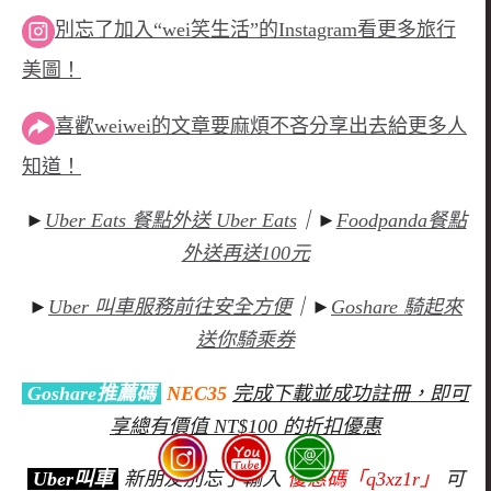
別忘了加入“wei笑生活”的Instagram看更多旅行
美圖！
喜歡weiwei的文章要麻煩不吝分享出去給更多人
知道！
►
Uber Eats 餐點外送 Uber Eats
｜►
Foodpanda餐點
外送再送100元
►
Uber 叫車服務前往安全方便
｜►
Goshare 騎起來
送你騎乘券
Goshare推薦碼
NEC35
完成下載並成功註冊，即可
享總有價值 NT$100 的折扣優惠
Uber叫車
新朋友別忘了輸入
優惠碼「q3xz1r」
可