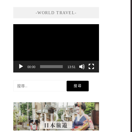
-WORLD TRAVEL-
視
訊
播
放
器
00:00
13:51
搜
尋
關
鍵
字: