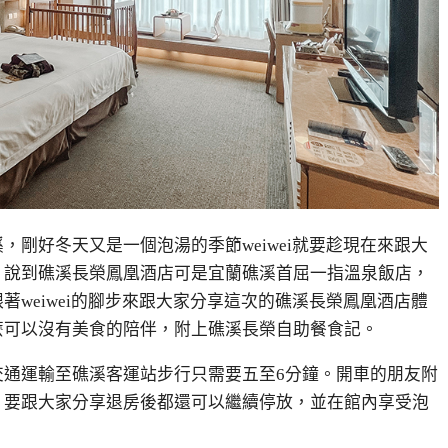
溪，剛好冬天又是一個泡湯的季節
weiwei
就要趁現在來跟大
。說到礁溪長榮鳳凰酒店可是宜蘭礁溪首屈一指溫泉飯店，
跟著
weiwei的腳步
來跟大家分享這次的礁溪長榮鳳凰酒店體
麼可以沒有美食的陪伴，附上礁溪長榮自助餐食記。
交通運輸至礁溪客運站步行只需要五至
6
分鐘。開車的朋友附
，要跟大家分享退房後都還可以繼續停放，並在館內享受泡