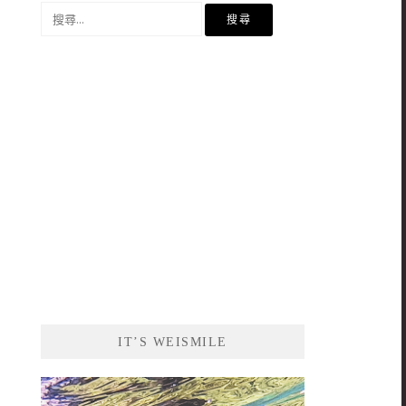
搜
尋
關
鍵
字:
IT’S WEISMILE