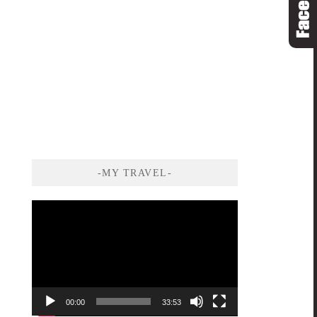
-MY TRAVEL-
視
訊
播
放
器
00:00
33:53