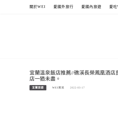
Skip
關於WEI
愛國外旅行
愛國內旅遊
愛吃
to
content
宜蘭溫泉飯店推薦//礁溪長榮鳳凰酒
店一猶未盡。
宜蘭旅遊
WEI笑兒
2022-03-17