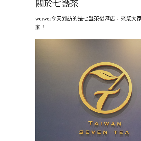
關於七盞茶
weiwei今天到訪的是七盞茶後港店，來幫
家！