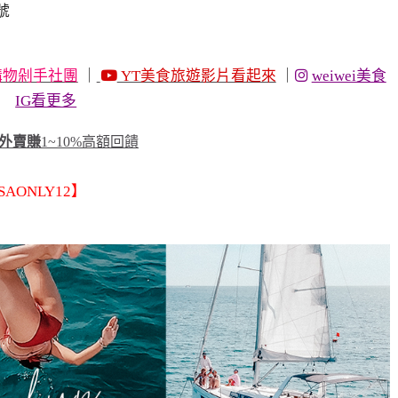
號
物剁手社團
｜
YT美食旅遊影片看起來
｜
weiwei美食
IG看更多
、外賣賺
1~10%高額回饋
AONLY12】