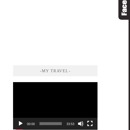
-MY TRAVEL-
視
訊
播
放
器
00:00
33:53