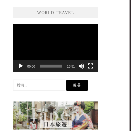
-WORLD TRAVEL-
視
訊
播
放
器
00:00
13:51
搜
尋
關
鍵
字: