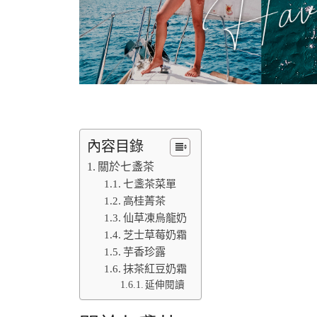
內容目錄
關於七盞茶
七盞茶菜單
高桂菁茶
仙草凍烏龍奶
芝士草莓奶霜
芋香珍露
抹茶紅豆奶霜
延伸閱讀