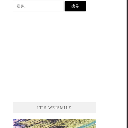
搜
尋
關
鍵
字:
IT’S WEISMILE