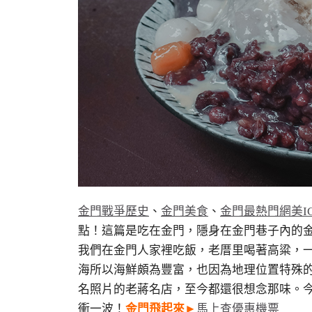
金門戰爭歷史
、
金門美食
、
金門最熱門網美I
點！這篇是吃在金門，隱身在金門巷子內的
我們在金門人家裡吃飯，老厝里喝著高粱，
海所以海鮮頗為豐富，也因為地理位置特殊
名照片的老蔣名店，至今都還很想念那味。
衝一波！
金門
飛起來
►
馬上查優惠機票