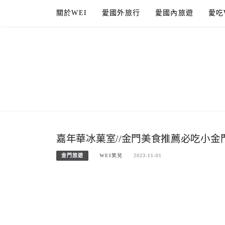
Skip
關於WEI
愛國外旅行
愛國內旅遊
愛吃
to
content
嘉年華冰菓室//金門美食推薦必吃小
金門旅遊
WEI笑兒
2023-11-01