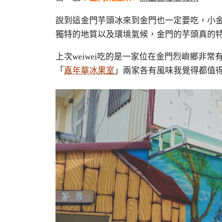
說到這金門芋頭冰來到金門也一定要吃，小
獨特的地質以及環境氣候，金門的芋頭真的
上次
weiwei
吃的是一家位在金門烈嶼鄉非常
「
嘉年華冰果室
」兩家各有風味我覺得都值