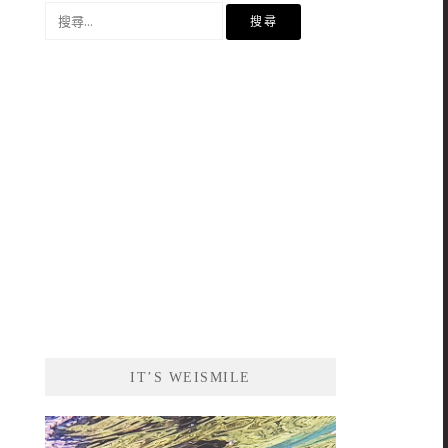
搜
尋
關
鍵
字:
IT’S WEISMILE