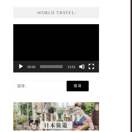
-WORLD TRAVEL-
視
訊
播
放
器
00:00
13:51
搜
尋
關
鍵
字: