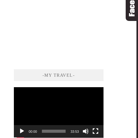
-MY TRAVEL-
視
訊
播
放
器
00:00
33:53