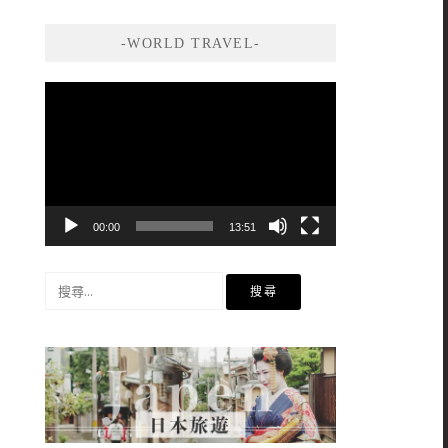
-WORLD TRAVEL-
視
訊
播
放
器
00:00
13:51
搜
尋
關
鍵
字: