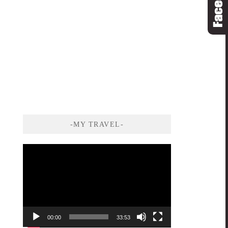
-MY TRAVEL-
視
訊
播
放
器
00:00
33:53