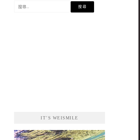
搜
尋
關
鍵
字:
IT’S WEISMILE