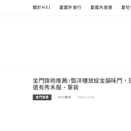
Skip
關於WEI
愛國外旅行
愛國內旅遊
愛吃
to
content
金門旗袍推薦//甄洋樓放綻金韻味門
還有秀禾服、軍裝
金門旅遊
WEI笑兒
2023-11-04