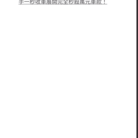
手一秒收車展開完全秒殺萬元車款！