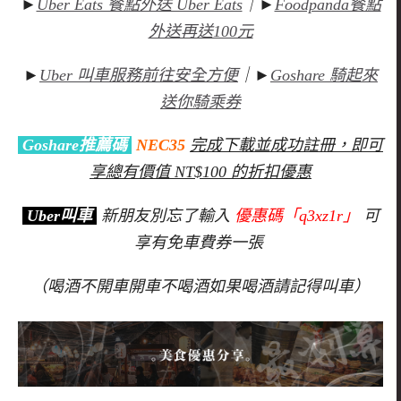
►
Uber Eats 餐點外送 Uber Eats
｜►
Foodpanda餐點
外送再送100元
►
Uber 叫車服務前往安全方便
｜►
Goshare 騎起來
送你騎乘券
Goshare推薦碼
NEC35
完成下載並成功註冊，即可
享總有價值 NT$100 的折扣優惠
Uber叫車
新朋友別忘了輸入
優惠碼「q3xz1r」
可
享有免車費券一張
（喝酒不開車開車不喝酒如果喝酒請記得叫車）