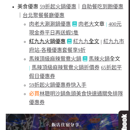
美食優惠
59折起火鍋優惠
｜
自助餐吃到飽優惠
｜
台北聚餐餐廳優惠
肉老大涮涮鍋優惠
肉老大
文章
|
400元
現金券平日再送蝦5隻
紅九九火鍋優惠
紅九九
全
文
|
紅九九市
府站-各種優惠套餐享9折
馬辣頂級麻辣鴛鴦火鍋
馬辣火鍋
全文
|
馬辣頂級麻辣鴛鴦火鍋折價券
65折起平
假日優惠券
59折起火鍋優惠券快入手
必買
林聰明沙鍋魚頭美食快速通關免排隊
優惠券