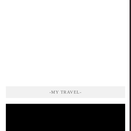
-MY TRAVEL-
視
訊
播
放