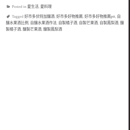
Posted in
愛生活
,
愛料理
Tagged
好市多伏特加釀酒
,
好市多好物推薦
,
好市多好物推薦ptt
,
自
釀水果酒比例
,
自釀水果酒作法
,
自製橘子酒
,
自製芒果酒
,
自製鳳梨酒
,
釀
製橘子酒
,
釀製芒果酒
,
釀製鳳梨酒