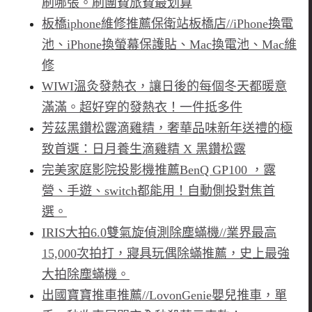
刷哪張。刷團費旅費最划算
板橋iphone維修推薦保衛站板橋店//iPhone換電
池、iPhone換螢幕保護貼、Mac換電池、Mac維
修
WIWI溫灸發熱衣，讓日後的每個冬天都暖意
滿滿。超好穿的發熱衣！一件抵多件
芳茲黑鑽松露滴雞精，奢華品味新年送禮的極
致首選：日月養生滴雞精 X 黑鑽松露
完美家庭影院投影機推薦BenQ GP100 ，露
營、手遊、switch都能用！自動側投對焦首
選。
IRIS大拍6.0雙氣旋偵測除塵蟎機//業界最高
15,000次拍打，寢具玩偶除蟎推薦，史上最強
大拍除塵蟎機。
出國寶寶推車推薦//LovonGenie嬰兒推車，單