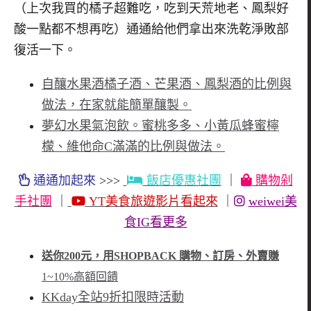
（
上次我買的橘子超難吃，吃到天荒地老、鳳梨好
酸一點都不想再吃）
通通給他們拿出來洗乾淨敗部
復活一下。
自釀水果酒橘子酒、芒果酒、鳳梨酒的比例與
做法，在家就能簡單釀製。
夢幻水果氣泡飲。蜜桃多多、小黃瓜蜂蜜檸
檬、維他命C滿滿的比例與做法。
通通加起來
>>>
飯店優惠社團
｜
購物剁
手社團
｜
YT美食旅遊影片看起來
｜
weiwei美
食IG看更多
送你200元，用SHOPBACK 購物、訂房、外賣賺
1~10%高額回饋
KKday全站9折扣限時活動