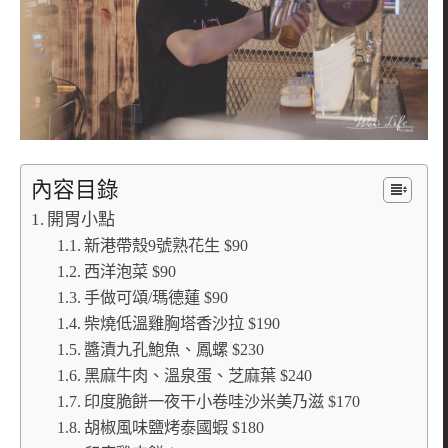
內容目錄
開胃小點
新港帶殼9號熟花生 $90
西洋泡菜 $90
手做可頌/瑪德蓮 $90
柴燒低溫雞胸塔香沙拉 $190
醬漬九孔鮑魚、鳳螺 $230
黑麻牛肉、溫泉蛋、芝麻葉 $240
印度脆餅一夜干小卷哇沙米美乃滋 $170
胡椒風味鹽烤泰國蝦 $180