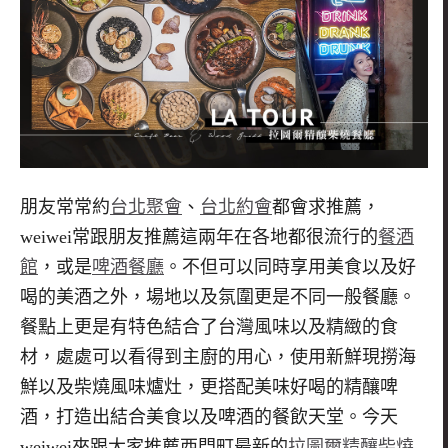
朋友常常約
台北聚會
、
台北約會
都會求推薦，
weiwei
常跟朋友推薦
這兩年在各地都很流行的
餐酒
館
，或是
啤酒餐廳
。不但可以同時享用美食以及好
喝的美酒之外
，場地以及氛圍更是不同一般餐廳。
餐點上更是有特色結合了台灣風味以及精緻的食
材，處處可以看得到主廚的用心，使用新鮮現撈海
鮮以及柴燒風味爐灶，更搭配美味好喝的精釀啤
酒，打造出結合美食以及啤酒的餐飲天堂。今天
weiwei來
跟大家推薦西門町最新的
拉圖爾精釀柴燒