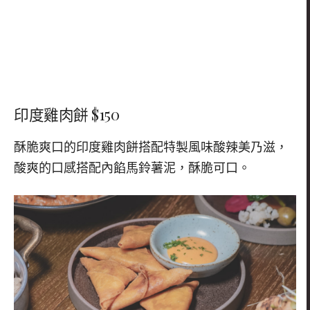
印度雞肉餅 $150
酥脆爽口的印度雞肉餅搭配特製風味酸辣
美乃滋，
酸爽的口感搭配內餡馬鈴薯泥，
酥脆可口。