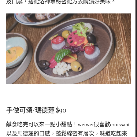
及口感，搭配洛神等秘密配方去醃漬好美味。
手做可頌/瑪德蓮 $90
鹹食吃完可以來一點小甜點！
weiwei
很喜歡
croissant
以及馬德蓮的口感
，蓬鬆綿密有層次，味道吃起來