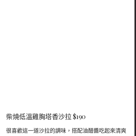
柴燒低溫雞胸塔香沙拉 $190
很喜歡這一道沙拉的調味，搭配油醋醬吃起來清爽