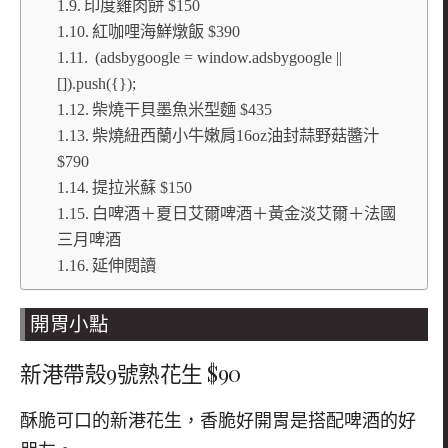
印度雞肉餅 $150
紅咖哩海鮮燉飯 $390
(adsbygoogle = window.adsbygoogle ||
[]).push({});
柴燒干貝墨魚米型麵 $435
柴燒紐西蘭小牛嫩肩16oz油封蒜野菇醬汁
$790
提拉米蘇 $150
白啤酒＋夏日艾爾啤酒＋黃金淡艾爾＋法國
三月啤酒
延伸閱讀
開胃小點
新港帶殼9號熟花生 $90
酥脆可口的新港花生，
香脆好開胃是搭配啤酒的好