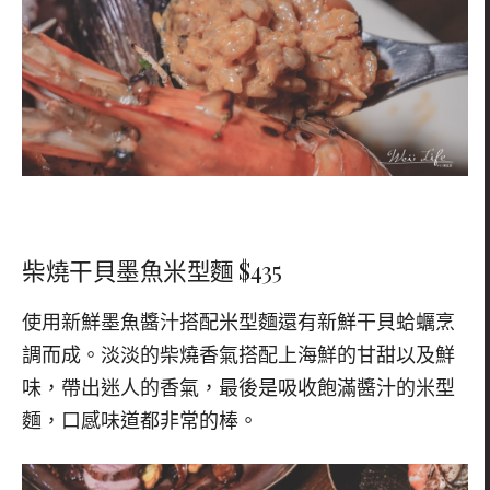
柴燒干貝墨魚米型麵 $435
使用新鮮墨魚醬汁搭配米型麵還有新鮮干貝蛤蠣烹
調而成。淡淡的柴燒香氣搭配上海鮮的甘甜以及鮮
味，帶出迷人的香氣，最後是吸收飽滿醬汁的米型
麵，口感味道都非常的棒。