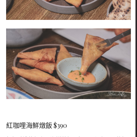
紅咖哩海鮮燉飯 $390