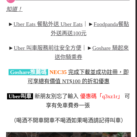
知道！
►
Uber Eats 餐點外送 Uber Eats
｜►
Foodpanda餐點
外送再送100元
►
Uber 叫車服務前往安全方便
｜►
Goshare 騎起來
送你騎乘券
Goshare推薦碼
NEC35
完成下載並成功註冊，即
可享總有價值 NT$100 的折扣優惠
Uber叫車
新朋友別忘了輸入
優惠碼「q3xz1r」
可
享有免車費券一張
（喝酒不開車開車不喝酒如果喝酒請記得叫車）