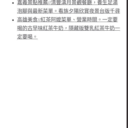
嘉義景點推薦//清豐濤月景觀餐廳，養生足湯
泡腳與最新菜單。看族夕陽欣賞夜景台版千尋
高雄美食//紅茶阿嬤菜單、營業時間。一定要
喝的古早味紅茶牛奶，隱藏版雙乳紅茶牛奶一
定要喝。