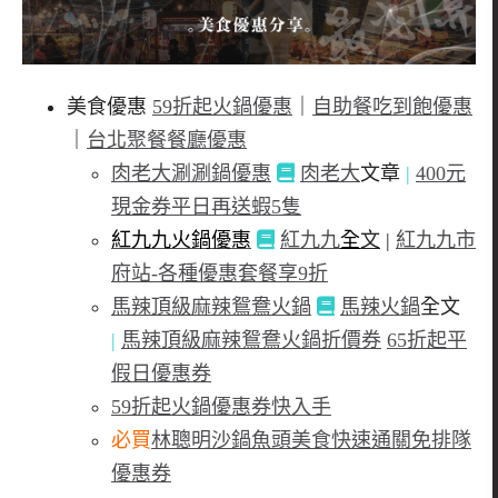
美食優惠
59折起火鍋優惠
｜
自助餐吃到飽優惠
｜
台北聚餐餐廳優惠
肉老大涮涮鍋優惠
肉老大
文章
|
400元
現金券平日再送蝦5隻
紅九九火鍋優惠
紅九九
全
文
|
紅九九市
府站-各種優惠套餐享9折
馬辣頂級麻辣鴛鴦火鍋
馬辣火鍋
全文
|
馬辣頂級麻辣鴛鴦火鍋折價券
65折起平
假日優惠券
59折起火鍋優惠券快入手
必買
林聰明沙鍋魚頭美食快速通關免排隊
優惠券