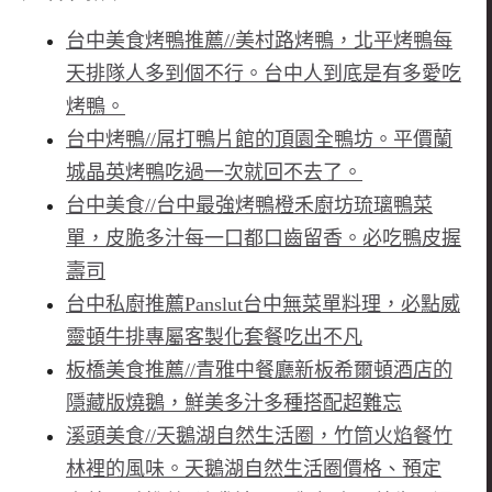
台中美食烤鴨推薦//美村路烤鴨，北平烤鴨每
天排隊人多到個不行。台中人到底是有多愛吃
烤鴨。
台中烤鴨//屌打鴨片館的頂園全鴨坊。平價蘭
城晶英烤鴨吃過一次就回不去了。
台中美食//台中最強烤鴨橙禾廚坊琉璃鴨菜
單，皮脆多汁每一口都口齒留香。必吃鴨皮握
壽司
台中私廚推薦Panslut台中無菜單料理，必點威
靈頓牛排專屬客製化套餐吃出不凡
板橋美食推薦//青雅中餐廳新板希爾頓酒店的
隱藏版燒鵝，鮮美多汁多種搭配超難忘
溪頭美食//天鵝湖自然生活圈，竹筒火焰餐竹
林裡的風味。天鵝湖自然生活圈價格、預定