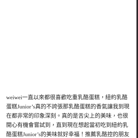
weiwei
一直以來都很喜歡吃重乳酪蛋糕，紐約乳酪
蛋糕
Junior
’
s
真的不誇張那乳酪蛋糕的香氣讓我到現
在都非常的印象深刻。真的是舌尖上的美味，也很
開心有機會嘗試到，直到現在想起當初吃到紐約乳
酪蛋糕
Junior
’
s
的美味就好幸福！推薦乳酪控的朋友