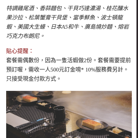
特調雞尾酒、香蒜麵包、干貝巧達濃湯、桂花釀水
果沙拉、松葉蟹膏干貝堡、當季鮮魚、波士頓龍
蝦、美國大生蠔、日本A5和牛、廣島燒炒麵、熔岩
巧克力布朗尼。
貼心提醒：
套餐需偶數份，因為一隻活蝦做2份。套餐需要提前
預訂喔，需收一人500元訂金唷* 10%服務費另計。
只接受現金付款方式。