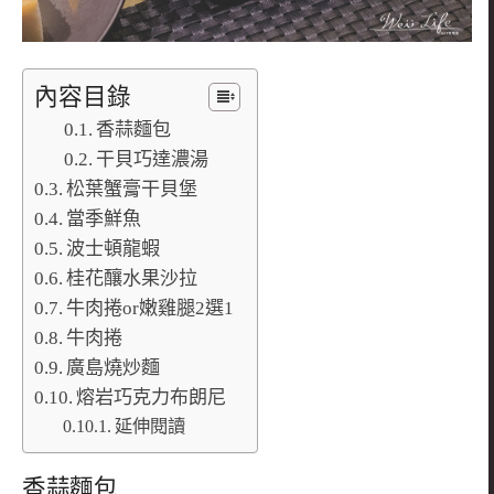
內容目錄
香蒜麵包
干貝巧達濃湯
松葉蟹膏干貝堡
當季鮮魚
波士頓龍蝦
桂花釀水果沙拉
牛肉捲or嫩雞腿2選1
牛肉捲
廣島燒炒麵
熔岩巧克力布朗尼
延伸閱讀
香蒜麵包