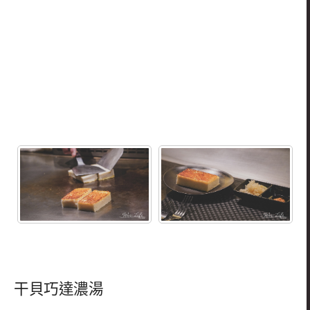
干貝巧達濃湯