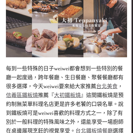
每到一些特殊的日子weiwei都會想到一些特別的餐
廳一起度過，跨年餐廳、生日餐廳、聚餐餐廳都有
很多選擇，今天weiwei要來給大家推薦
台北美食
，
信義區鐵板燒
推薦『
大初鐵板燒
』這間鐵板燒是預
約制無菜單料理名店更是許多老饕的口袋名單。說
到鐵板燒可是weiwei喜歡的料理方式之一，除了有
別於一般料理的特殊風味之外，還能享受一場廚師
在桌邊展現烹飪的視覺享受。
台北鐵板燒餐廳
選擇