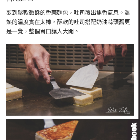
煎到鬆軟微酥的香蒜麵包，吐司煎出焦香氣息。溫
熱的溫度實在太棒，酥軟的吐司搭配奶油蒜頭醬更
是一覺，整個胃口讓人大開。