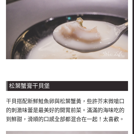
松葉蟹膏干貝堡
干貝搭配新鮮鮭魚卵與松葉蟹黃
，些許芥末微嗆口
的刺激味蕾是最美好的開胃前菜。滿滿的海味吃的
到鮮甜，滑順的口感全部都混合在一起
！太喜歡。