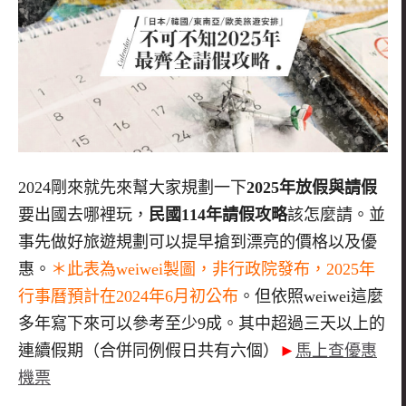
2024剛來就先來幫大家規劃一下
2025年放假與請假
要出國去哪裡玩，
民國114年請假攻略
該怎麼請。並
事先做好旅遊規劃可以提早搶到漂亮的價格以及優
惠。
＊此表為weiwei製圖，非行政院發布，2025年
行事曆預計在2024年6月初公布
。但依照weiwei這麼
多年寫下來可以參考至少9成。其中超過三天以上的
連續假期（合併同例假日共有六個）
►
馬上查優惠
機票