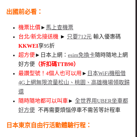
出國前必看
：
機票比價
►
馬上查機票
台北/新北接送機
►
只要712元
輸入優惠碼
KKWEI
享95折
超方便
►日本上網：
esim免換卡
隨時隨地上網
好方便
（折扣碼TTB90）
最讚型號！4個人也可以用
►
日本WiFi機租借
4G上網無限流量松山、桃園、高雄機場領取歸
還
隨時隨地都可以叫車
►
全世界用UBER坐車都
好方便
不再需要煩惱停車不需苦等計程車
日本東京自由行活動體驗行程：