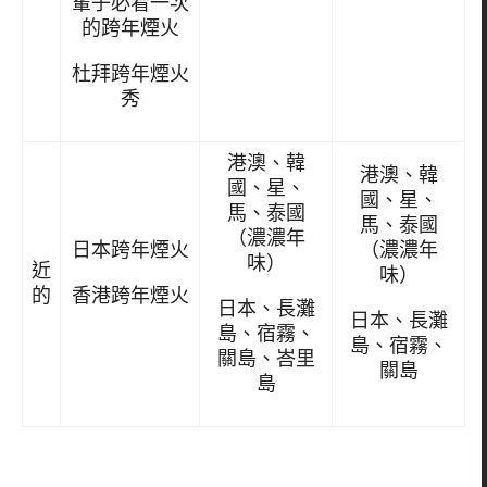
輩子必看一次
的跨年煙火
杜拜跨年煙火
秀
港澳、韓
港澳、韓
國、星、
國、星、
馬、泰國
馬、泰國
（濃濃年
日本跨年煙火
（濃濃年
味）
近
味）
香港跨年煙火
的
日本、長灘
日本、長灘
島、宿霧、
島、宿霧、
關島、峇里
關島
島