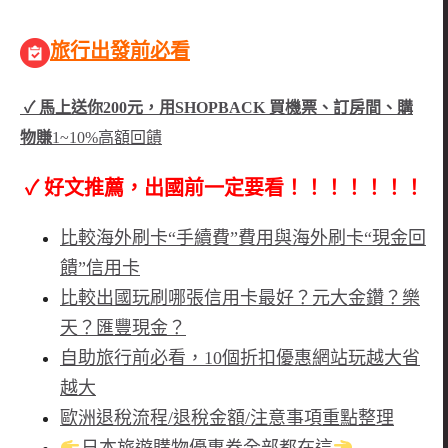
旅行出發前必看
✓ 馬上送你200元，用SHOPBACK 買機票、訂房間、購
物賺
1~10%高額回饋
✓ 好文推薦，出國前一定要看！！！！！！！
比較海外刷卡“手續費”費用與海外刷卡“現金回
饋”信用卡
比較出國玩刷哪張信用卡最好？元大金鑽？樂
天？匯豐現金？
自助旅行前必看，10個折扣優惠網站玩越大省
越大
歐洲退稅流程/退稅金額/注意事項重點整理