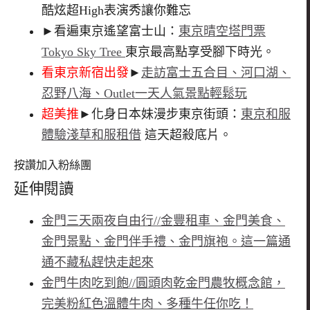
酷炫超High表演秀讓你難忘
►看遍東京遙望富士山：
東京晴空塔門票
Tokyo Sky Tree
東京最高點享受腳下時光。
看東京新宿出發
►
走訪富士五合目、河口湖、
忍野八海、Outlet一天人氣景點輕鬆玩
超美推
►化身日本妹漫步東京街頭：
東京和服
體驗淺草和服租借
這天超殺底片。
按讚加入粉絲團
延伸閱讀
金門三天兩夜自由行//金豐租車、金門美食、
金門景點、金門伴手禮、金門旗袍。這一篇通
通不藏私趕快走起來
金門牛肉吃到飽//圓頭肉乾金門農牧概念館，
完美粉紅色溫體牛肉、多種牛任你吃！