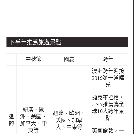
下半年推薦旅遊景點
中秋節
國慶
跨年
澳洲跨年迎接
2019第一道曙
光
捷克布拉格，
CNN推薦為全
紐澳、歐
球10大跨年景
紐澳、歐洲、
遠
洲、美國、
點
美國、加拿
的
加拿大、中
大、中東等
東等
英國倫敦，一