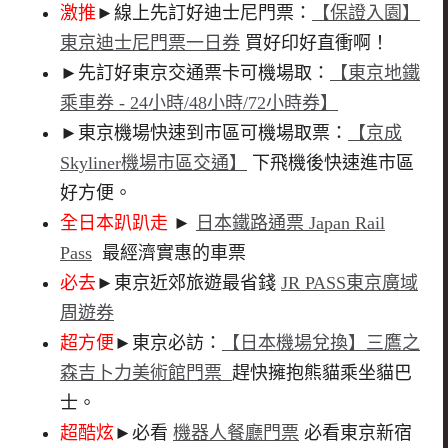
激推
►線上先訂好迪士尼門票：
【保證入園】
東京迪士尼門票一日券
買好印好直衝啊！
►先訂好東京交通票卡可機場取：
【東京地鐵
乘車券 - 24小時/48小時/72小時券】
►東京機場快速到市區可機場取票：
【京成
Skyliner機場市區交通】
下飛機後快速進市區
好方便。
全日本趴趴走
►
日本鐵路通票 Japan Rail
Pass
最經濟實惠的車票
必去
►東京近郊旅遊最省錢
JR PASS東京廣域
周遊券
超方便
►東京必訪：
【日本機場兌換】三鷹之
森吉卜力美術館門票
趕快擁抱熊貓乘坐貓巴
士。
超酷炫
►必看
機器人餐廳門票
必看東京新宿