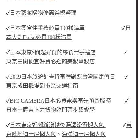
✓
日本藥妝購物優惠券總整理
✓
日本零食伴手禮必買100樣清單
✓
日
本大創Daiso必買100樣清單
✓
日本東京9間超好買的零食伴手禮店
✓
東京三間便宜好買必逛的美妝藥妝店
✓
2019日本旅遊計畫行事曆對照台灣國定假日
✓
東京成田機場到市區交通指南
✓
BIC CAMERA日本必買電器事先預留服務
✓
日本三鷹吉卜力博物館門票步驟教學
✓
日本東京近郊新潟越後湯澤滑雪懶人包
✓
東
京陸地迪士尼懶人包
、
海洋迪士尼懶人包