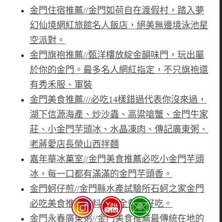
金門住宿推薦//金門如荷自在渡假村，踏入夢
幻仙境網紅旅館名人飯店，絕美無邊境泳池星
空派對。
金門旗袍推薦//甄洋樓放綻金韻味門，玩出屬
於你的金門。最多名人網紅指定，不只旗袍還
有秀禾服、軍裝
金門美食推薦///必吃14樣錯過代表你沒來過，
湖下信源海產、炒沙蟲、高粱嗆蟹、金門牛家
莊、小金門芋頭冰、水晶凍肉、傳記廣東粥、
老蔣愛店長榮山西拌麵
嘉年華冰菓室//金門美食推薦必吃小金門芋頭
冰，每一口都有滿滿的金門芋頭香。
金門蚵仔煎//金門縣水產試驗所石蚵之家金門
必吃美食推薦滿料蚵仔全餐好好吃。
金門永春廣東粥//金門美食推薦最傳統在地的