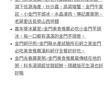
湖下信源海產、炒沙蟲、高粱嗆蟹、金門牛家
莊、小金門芋頭冰、水晶凍肉、傳記廣東粥、
老蔣愛店長榮山西拌麵
嘉年華冰菓室//金門美食推薦必吃小金門芋頭
冰，每一口都有滿滿的金門芋頭香。
金門蚵仔煎//金門縣水產試驗所石蚵之家金門
必吃美食推薦滿料蚵仔全餐好好吃。
金門永春廣東粥//金門美食推薦最傳統在地的
粥，料多湯頭超甘甜超鮮。隱藏版花生湯也好
好喝