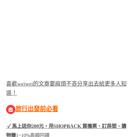
喜歡weiwei的文章要麻煩不吝分享出去給更多人知
道！
旅行出發前必看
✓ 馬上送你200元，用SHOPBACK 買機票、訂房間、購
物賺
1~10%高額回饋