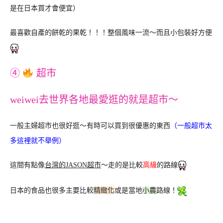
是在日本買才會便宜）
最喜歡自產的餅乾的果乾！！！整個風味一流～而且小包裝好方便
④
超市
weiwei去世界各地最愛逛的就是超市～
一般主婦超市也很好逛～有時可以買到很優惠的東西
（一般超市太
多這裡就不舉例）
這間有點像
台灣的JASON超市
～走的是比較
高級
的路線
日本的食品也很多主要比較
精緻化
或是當地
小農
路線！