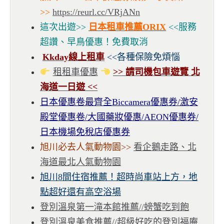
>>
https://reurl.cc/VRjANn
這次出遊>>
日本租車推薦ORIX
<<服務
超讚、早鳥優惠！免費取消
Kkday線上租車
<<各種保險免煩惱
租租車優惠
>> 請司機包車遊覽 北
海道一日遊 <<
日本優惠卷最齊全Biccamera優惠券/激安
殿堂優惠卷/大國藥妝優惠/AEON優惠券/
日本機場免稅店優惠券
旭川必去人氣動物園>>
看企鵝走路、北
海道最北人氣動物園
旭川8間住宿推薦！超時尚車站上方，地
點超好還有高空浴場
登別溫泉第一滝本館推薦//螃蟹吃到飽
登別溫泉美食推薦//超級好吃的登別福庵