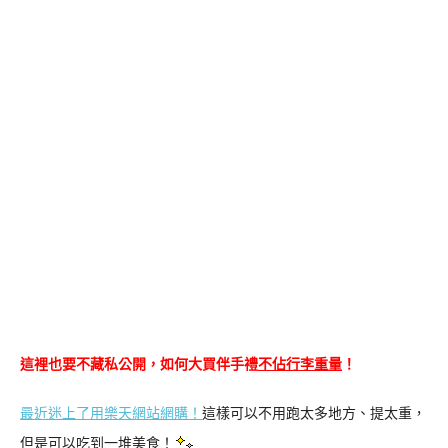
這裡也要不藏私公開，如何大買伴手禮
不佔行李重量
！
最近迷上了用樂天網站網購！
這樣可以不用跑太多地方、提太重，
但是可以吃到一堆美食！