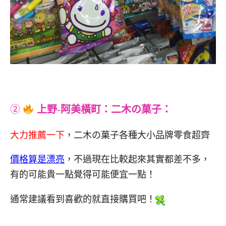
②
上野-阿美橫町：二木の菓子：
大力推薦一下
，二木の菓子各種大小品牌零食超齊
價格算是漂亮
，不過現在比較起來其實都差不多，
有的可能貴一點覺得可能便宜一點！
通常建議看到喜歡的就直接購買吧！