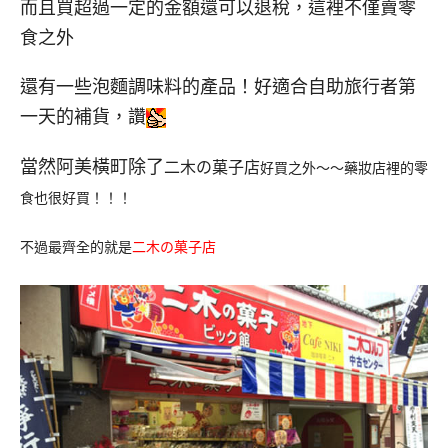
而且買超過一定的金額還可以退稅，這裡不僅賣零
食之外
還有一些泡麵調味料的產品！好適合自助旅行者第
一天的補貨，讚
當然阿美橫町除了
二木の菓子店
好買之外～～藥妝店裡的零
食也很好買！！！
不過最齊全的就是
二木の菓子店