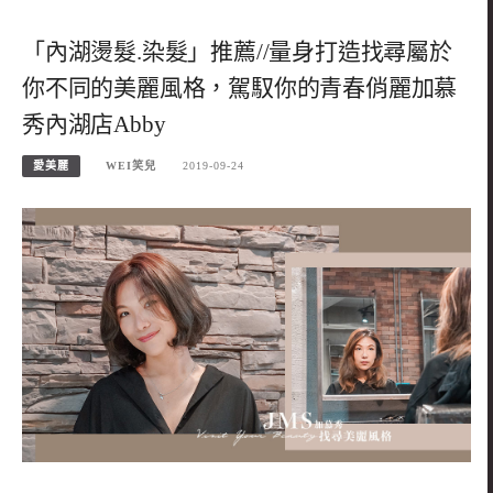
「內湖燙髮.染髮」推薦//量身打造找尋屬於
你不同的美麗風格，駕馭你的青春俏麗加慕
秀內湖店Abby
愛美麗
WEI笑兒
2019-09-24