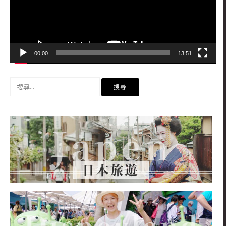
00:00
13:51
搜
尋
關
鍵
字: