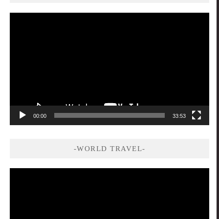
視
訊
播
放
器
00:00
33:53
-WORLD TRAVEL-
視
訊
播
放
器