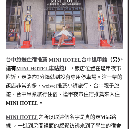
台中旅遊住宿推薦
MINI HOTEL
台中逢甲館
（另外
還有
MINI HOTEL車站
館
），
飯店位置在逢甲夜市
附近，走路約3分鐘就到設有專用停車場。這一帶的
飯店非常的多，weiwei推薦小資旅行、台中親子旅
遊、台中畢業旅行住宿、逢甲夜市住宿推薦來入住
MINI HOTEL。
MINI HOTEL
之所以取這個名字是真的走
Mini
路
線
，一進到房間裡面的感覺彷彿來到了學生的宿舍