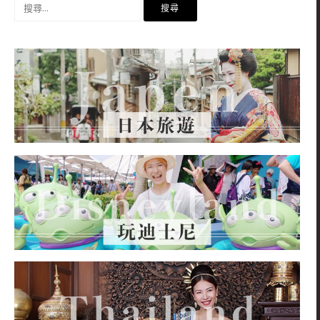
搜
尋
關
鍵
字: