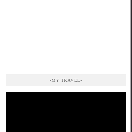
-MY TRAVEL-
視
訊
播
放
器