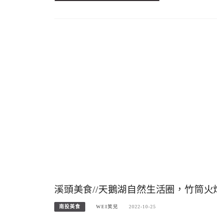
溪頭美食//天鵝湖自然生活圈，竹筒
南投美食
WEI笑兒
2022-10-25