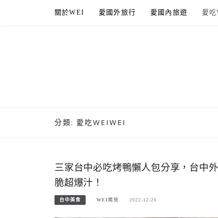
Skip
關於WEI
愛國外旅行
愛國內旅遊
愛吃
to
content
分類:
愛吃WEIWEI
三家台中必吃烤鴨懶人包分享，台中
脆超爆汁！
台中美食
WEI笑兒
2022-12-26