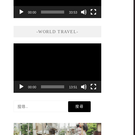
00:00
33:53
-WORLD TRAVEL-
視
訊
播
放
器
00:00
13:51
搜
尋
關
鍵
字: