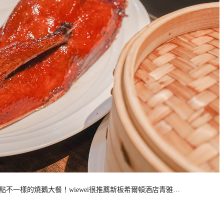
點不一樣的燒鵝大餐！wiewei很推薦新板希爾頓酒店青雅…