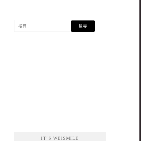
搜
尋
關
鍵
字:
IT’S WEISMILE