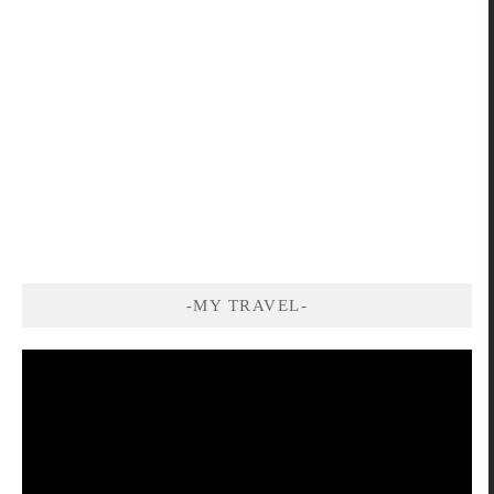
-MY TRAVEL-
視
訊
播
放
器