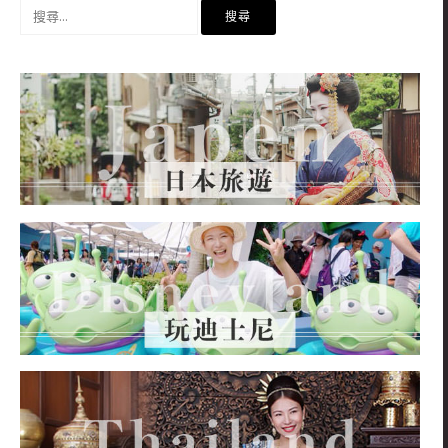
搜
尋
關
鍵
字: