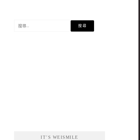
搜
尋
關
鍵
字:
IT’S WEISMILE