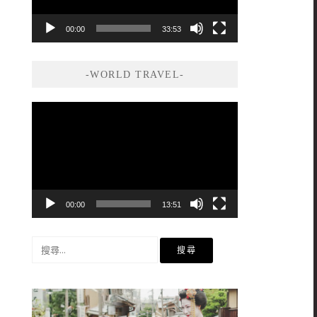
00:00
33:53
-WORLD TRAVEL-
視
訊
播
放
器
00:00
13:51
搜
尋
關
鍵
字: