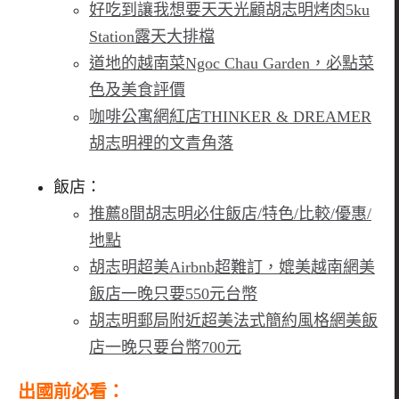
好吃到讓我想要天天光顧
胡志明烤肉5ku
Station露天大排檔
道地的越南菜Ngoc Chau Garden，必點菜
色及美食評價
咖啡公寓網紅店THINKER & DREAMER
胡志明裡的文青角落
飯店：
推薦8間胡志明必住飯店/特色/比較/優惠/
地點
胡志明超美Airbnb超難訂，媲美越南網美
飯店一晚只要550元台幣
胡志明郵局附近超美法式簡約風格網美飯
店一晚只要台幣700元
出國前必看
：