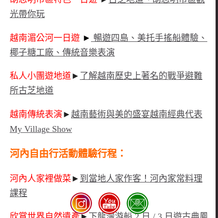
光帶你玩
越南湄公河一日遊
►
暢遊四島、美托手搖船體驗、
椰子糖工廠、傳統音樂表演
私人小團遊地道
►
了解越南歷史上著名的戰爭避難
所古芝地道
越南傳統表演
►
越南藝術與美的盛宴越南經典代表
My Village Show
河內自由行活動體驗行程：
河內人家裡做菜
►
到當地人家作客！河內家常料理
課程
欣賞世界自然遺產
►
下龍灣游船 2 日 / 3 日遊古典鳳