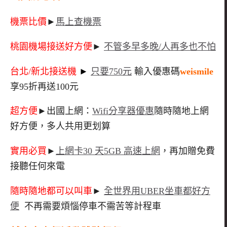
機票比價
►
馬上查機票
桃園機場接送好方便
►
不管多早多晚/人再多也不怕
台北/新北接送機
►
只要750元
輸入優惠碼
weismile
享95折再送100元
超方便
►出國上網：
Wifi分享器優惠
隨時隨地上網
好方便，多人共用更划算
實用必買
►
上網卡30 天5GB 高速上網
，再加贈免費
接聽任何來電
隨時隨地都可以叫車
►
全世界用UBER坐車都好方
便
不再需要煩惱停車不需苦等計程車