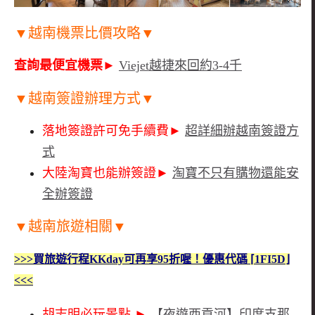
▼越南機票比價攻略▼
查詢最便宜機票
►
Viejet越捷
來回約3-4千
▼越南簽證辦理方式▼
落地簽證許可免手續費►
超詳細辦越南簽證方
式
大陸淘寶也能辦簽證►
淘寶不只有購物還能安
全辦簽證
▼越南旅遊相關▼
>>>買旅遊行程KKday可再享95折喔！優惠代碼 ⌈1FI5D⌋
<<<
胡志明必玩景點 ►
【夜遊西貢河】印度支那