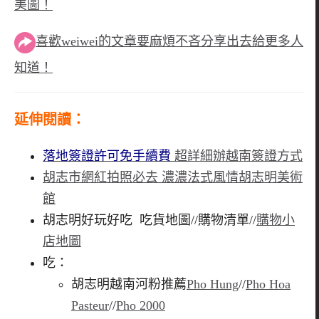
美圖！
喜歡weiwei的文章要麻煩不吝分享出去給更多人
知道！
延伸閱讀
：
落地簽證許可免手續費
超詳細辦越南簽證方式
胡志市網紅拍照必去 濃濃法式風情胡志明美術
館
胡志明好玩好吃 吃貨地圖//購物清單//
購物小
店地圖
吃：
胡志明越南河粉推薦
Pho Hung
//
Pho Hoa
Pasteur
//
Pho 2000