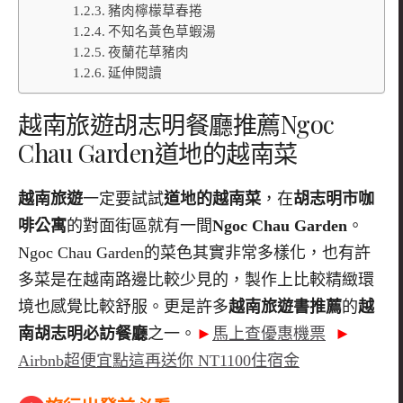
豬肉檸檬草春捲
不知名黃色草蝦湯
夜蘭花草豬肉
延伸閱讀
越南旅遊胡志明餐廳推薦Ngoc
Chau Garden道地的越南菜
越南旅遊
一定要試試
道地的越南菜
，在
胡志明市咖
啡公寓
的對面街區就有一間
Ngoc Chau Garden
。
Ngoc Chau Garden的菜色其實非常多樣化，也有許
多菜是在越南路邊比較少見的，製作上比較精緻環
境也感覺比較舒服。更是許多
越南旅遊書推薦
的
越
南胡志明必訪餐廳
之一。
►
馬上查優惠機票
►
Airbnb超便宜點這再送你 NT1100住宿金