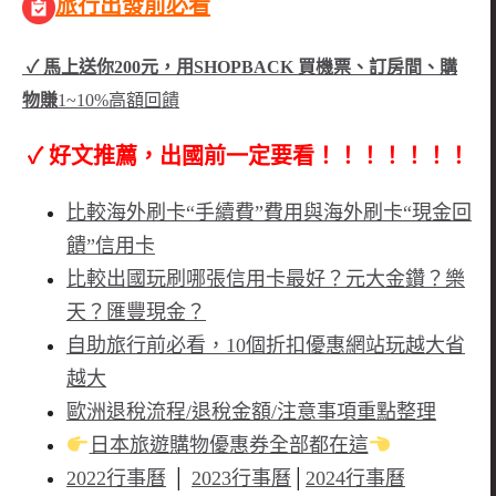
旅行出發前必看
✓ 馬上送你200元，用SHOPBACK 買機票、訂房間、購
物賺
1~10%高額回饋
✓ 好文推薦，出國前一定要看！！！！！！！
比較海外刷卡“手續費”費用與海外刷卡“現金回
饋”信用卡
比較出國玩刷哪張信用卡最好？元大金鑽？樂
天？匯豐現金？
自助旅行前必看，10個折扣優惠網站玩越大省
越大
歐洲退稅流程/退稅金額/注意事項重點整理
日本旅遊購物優惠券全部都在這
2022行事曆
│
2023行事曆
│
2024行事曆