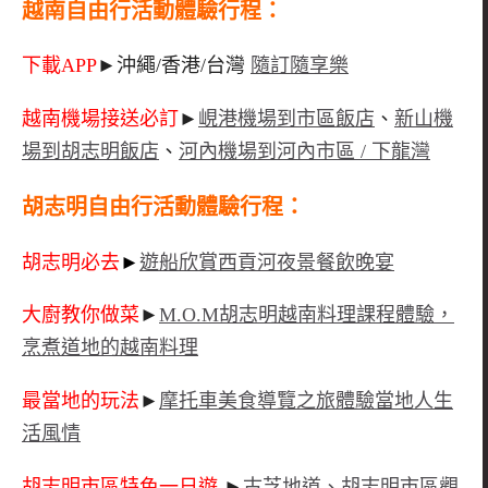
越南自由行活動體驗行程：
下載APP
►沖繩/香港/台灣
隨訂隨享樂
越南機場接送必訂
►
峴港機場到市區飯店
、
新山機
場到胡志明飯店
、
河內機場到河內市區 / 下龍灣
胡志明自由行活動體驗行程：
胡志明必去
►
遊船欣賞西貢河夜景餐飲晚宴
大廚教你做菜
►
M.O.M胡志明越南料理課程體驗，
烹煮道地的越南料理
最當地的玩法
►
摩托車美食導覽之旅體驗當地人生
活風情
胡志明市區特色一日遊
►
古芝地道、胡志明市區觀