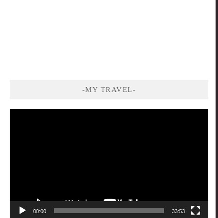
-MY TRAVEL-
視
訊
播
放
器
00:00
33:53