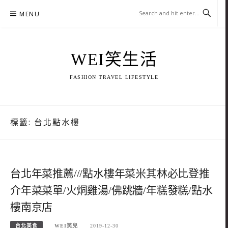
Skip
MENU
to
content
WEI笑生活
FASHION TRAVEL LIFESTYLE
標籤:
台北點水樓
台北年菜推薦///點水樓年菜米其林必比登推
介年菜菜單/火烔雞湯/佛跳牆/年糕發糕/點水
樓南京店
台北美食
WEI笑兒
2019-12-30