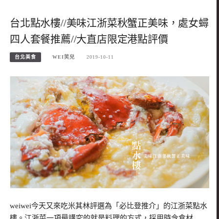
台北點水樓//美味江浙菜秋蟹正美味，處女蟳
四人套餐推薦//大直店限定港點評價
台北美食
WEI笑兒
2019-10-11
weiwei今天又來吃米其林評選為「必比登推介」的江浙菜點水
樓。江浙菜一項最講究的就是料理的方式，採用時令食材…