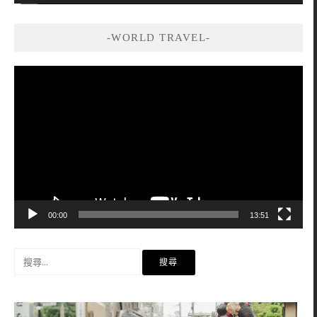
-WORLD TRAVEL-
視
訊
播
放
器
00:00
13:51
搜
尋
關
鍵