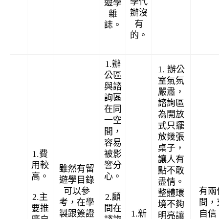
學代
遊學
辦沒
雜
有
誌。
的。
1.辦
1. 辦公
公區
室氣氛
與諮
嚴肅，
詢區
諮詢區
在同
為開放
一空
式只擺
間，
放幾張
容易
桌子，
1.費
被影
讓人有
用較
響分
雖然有留
點不敢
高。
心。
遊學目錄
盡情。
可以參
有兩
整體環
2.主
2.顧
考，在學
問，
境不夠
要推
問在
製跟簽證
1.新
自信
明亮讓