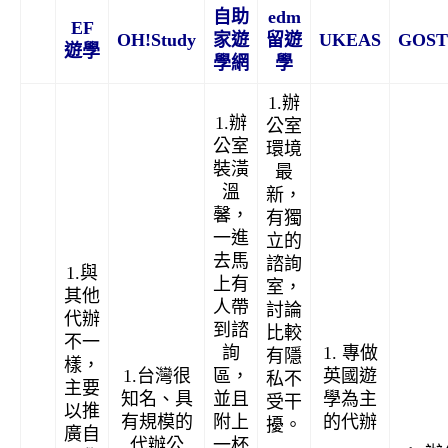
自助
edm
EF
OH!Study
家遊
留遊
UKEAS
GOS
遊學
學網
學
1.辦
1.辦
公室
公室
環境
裝潢
最
溫
新，
馨，
有獨
一進
立的
去馬
諮詢
1.與
上有
室，
其他
人帶
討論
代辦
到諮
比較
不一
詢
1. 專做
有隱
樣，
1.台灣很
區，
英國遊
私不
主要
知名、具
並且
學為主
受干
以推
有規模的
附上
的代辦
擾。
廣自
代辦公
一杯