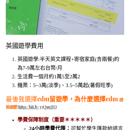
英國遊學費用
英國遊學:半天英文課程+寄宿家庭(含兩餐)約
為7-9萬左右台幣/月
生活費一個月約1萬5至2萬2
機票：5~3萬(淡季)、3.5~5萬起(暑假旺季)
最後我選擇
edm留遊學，
為什麼選擇edm
諮
詢細節
http://bit.ly/35QugEO
學費保障制度（
重要＊＊＊＊＊）
24
小時學費代匯：
可幫忙學生匯款給語言