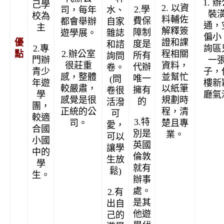
1. 
己學
2. 以資
2.學
司，每年
水、
裝
校為
料輔佐
費保
都會舉辦
自家
通，
主
解釋簽
障制
遊學展。
雜誌
偏小
證和課
優
度是
和諮
2.專
詢區
2.辦公室
程相關
點
所有
詢問
門辦
一
很莊重
資料，
代辦
卷。
青少
子，
感，整體
並幫忙
唯一
(問
年遊
樓新
較嚴肅，
以紙筆
擁有
卷很
學
廳氣
感覺是很
規劃時
的
活潑
團，
正統的公
程，清
可
較適
3.特
司。
楚且專
愛，
合國
別是
業。
可以
小國
英國
讓學
中的
倫敦
生放
學
就有
鬆)
生。
辦事
處。
2.有
是其
出自
他遊
己的