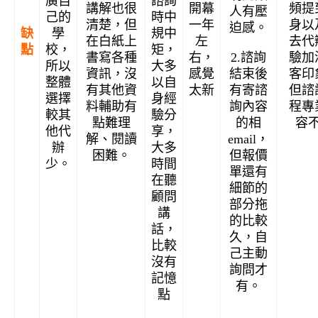
廣自
諮詢
講解也很
開幕
頻提
人有壓
己的
時中
清楚，但
一年
身以
迫感。
學
規中
缺
在白紙上
左
去代
校，
矩，
點
2.諮詢
書寫各種
右，
驗加
所以
大多
結束後
資訊，沒
感覺
客印
整體
以自
有寄諮
有其他資
太新
但諮
選擇
身經
詢內容
料輔助有
程專
較其
驗分
的相
點難理
容
他代
享，
email，
解、閱讀
辦
大多
但報價
困難。
少。
時間
單還有
在聽
細節的
顧問
部分拖
講
的比較
話，
久，自
比較
己主動
沒有
詢問才
記憶
有。
點