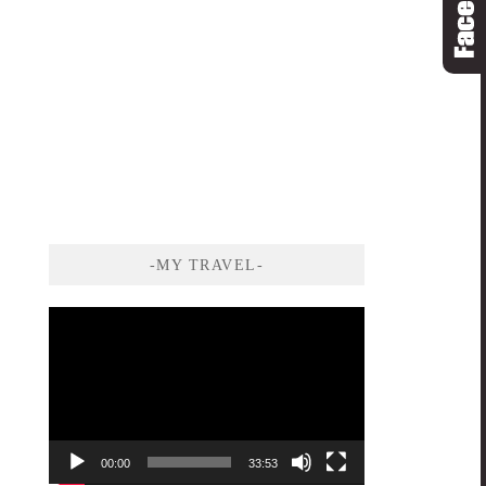
-MY TRAVEL-
視
訊
播
放
器
00:00
33:53