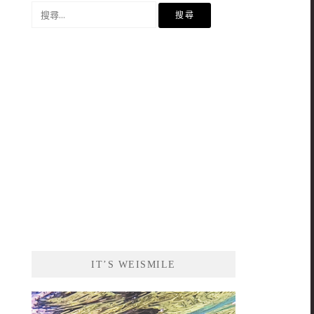
搜
尋
關
鍵
字:
IT’S WEISMILE