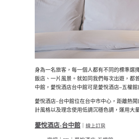
身為一名旅客，每一個人都有不同的標準選
飯店、一片風景。就如同我們每次出遊，都
中館，薆悅酒店台中館可是薆悅酒店
–
五權館
薆悅酒店
–
台中館位在台中市中心，距離熱鬧
計風格以及理念使用低調沉穩色調，運用大
薆悅酒店-台中館
｜
線上訂房