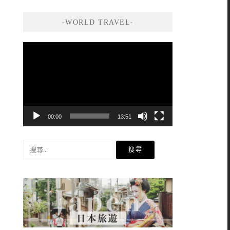
-WORLD TRAVEL-
視
訊
播
放
器
00:00
13:51
搜
尋
關
鍵
字: