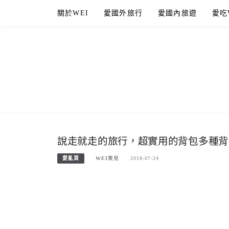
Skip
關於WEI
愛國外旅行
愛國內旅遊
愛吃
to
content
說走就走的旅行，超實用的背包多種背法與
愛亂買
WEI笑兒
2018-07-24