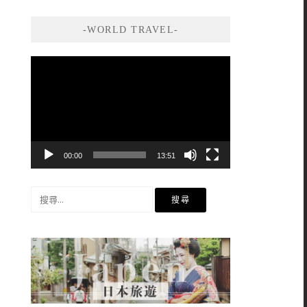
-WORLD TRAVEL-
視
訊
播
放
器
00:00
13:51
搜
尋
關
鍵
字: