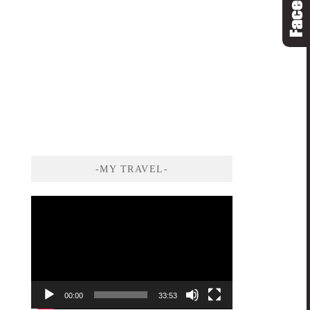
-MY TRAVEL-
視
訊
播
放
器
00:00
33:53