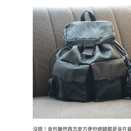
沒錯！背包雖然再怎麼方便但總歸都是背在