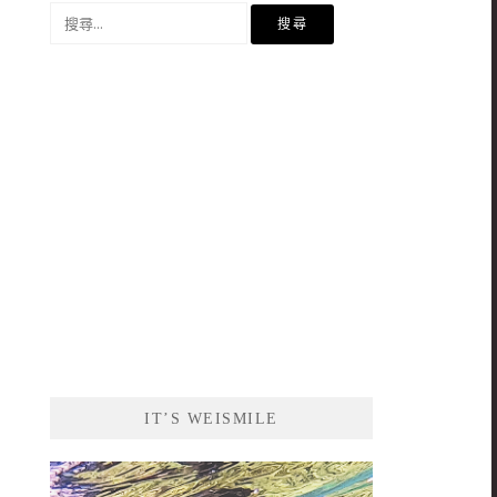
搜
尋
關
鍵
字:
IT’S WEISMILE