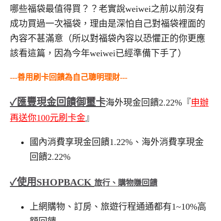
哪些福袋最值得買？？老實說
weiwei之前以前
沒有
成功買過一次福袋，理由是深怕自己對福袋裡面的
內容不甚滿意（所以對福袋內容以恐懼正的你更應
該看這篇，因為今年weiwei已經準備下手了）
---善用刷卡回饋為自己聰明理財---
✓
匯豐現金回饋御璽卡
海外現金回饋2.22%『
申辦
再送你100元刷卡金
』
國內消費享現金回饋1.22%、海外消費享現金
回饋2.22%
✓使用SHOPBACK
旅行、購物賺回饋
上網購物、訂房、旅遊行程通通都有1~10%高