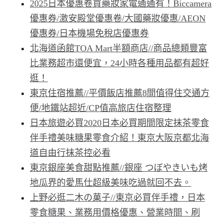
2025日本優惠卷買藥妝家電通通有！Biccamera
優惠券/激安殿堂優惠卷/大國藥妝優惠/AEON
優惠券/日本機場免稅店優惠券
北海道函館TOA Mart半額商店//商品總類豐富
比業務超市還便宜，24小時各種用品都有超好
逛！
東京住宿推薦//平價飯店推薦8間值得住交通方
便/地鐵站超近/CP值高旅店住宿整理
日本旅遊必買2020日本必買期間限定抹茶零食
伴手禮美味糖果零食介紹！東京大阪京都北海
道自由行抹茶控必看
東京銀座美食甜點推薦//銀座 つぼやきいも烤
地瓜界的愛馬仕超級美味吃過就回不去。
上野必逛二木の菓子//東京必買伴手禮，日本
零食糖果、業務用價格優惠、營業時間、刷