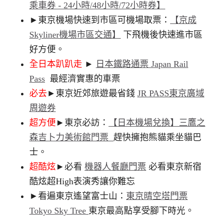
乘車券 - 24小時/48小時/72小時券】
►東京機場快速到市區可機場取票：
【京成
Skyliner機場市區交通】
下飛機後快速進市區
好方便。
全日本趴趴走
►
日本鐵路通票 Japan Rail
Pass
最經濟實惠的車票
必去
►東京近郊旅遊最省錢
JR PASS東京廣域
周遊券
超方便
►東京必訪：
【日本機場兌換】三鷹之
森吉卜力美術館門票
趕快擁抱熊貓乘坐貓巴
士。
超酷炫
►必看
機器人餐廳門票
必看東京新宿
酷炫超High表演秀讓你難忘
►看遍東京遙望富士山：
東京晴空塔門票
Tokyo Sky Tree
東京最高點享受腳下時光。