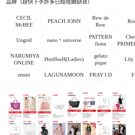
品牌（趕快下手許多已經陸續缺貨）
CECIL
Rew de
PEACH JOHN
Ro
McBEE
Rew
PATTERN
Cher
Ungrid
nano・universe
fiona
PRIME
NARUMIYA
gelato
HusHusH(Ladies)
Lily
ONLINE
pique
emmi
LAGUNAMOON
FRAY I.D
F