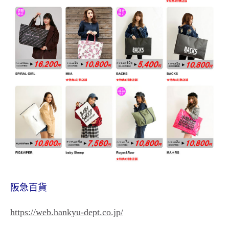
阪急百貨
https://web.hankyu-dept.co.jp/