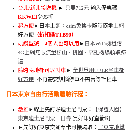
台北/新北接送機
►
只要712元
輸入優惠碼
KKWEI
享95折
超方便
►日本上網：
esim免換卡
隨時隨地上網
好方便
（折扣碼TTB90）
最讚型號！4個人也可以用
►
日本WiFi機租借
4G上網無限流量松山、桃園、高雄機場領取歸
還
隨時隨地都可以叫車
►
全世界用UBER坐車都
好方便
不再需要煩惱停車不需苦等計程車
日本東京自由行活動體驗行程：
激推
►線上先訂好迪士尼門票：
【保證入園】
東京迪士尼門票一日券
買好印好直衝啊！
►先訂好東京交通票卡可機場取：
【東京地鐵