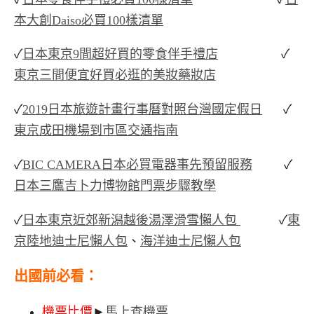
本大創Daiso必買100樣清單
✓
日本東京9間超好買的零食伴手禮店
✓
東京三間便宜好買必逛的美妝藥妝店
✓
2019日本旅遊計畫行事曆對照台灣國定假日
✓
東京成田機場到市區交通指南
✓
BIC CAMERA日本必買電器事先預留服務
✓
日本三鷹吉卜力博物館門票步驟教學
✓
日本東京近郊新潟越後湯澤滑雪懶人包
✓
東
京陸地迪士尼懶人包
、
海洋迪士尼懶人包
出國前必看
：
機票比價
►
馬上查機票