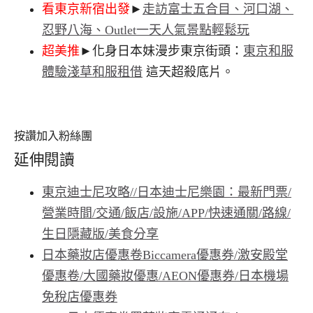
看東京新宿出發
►
走訪富士五合目、河口湖、
忍野八海、Outlet一天人氣景點輕鬆玩
超美推
►化身日本妹漫步東京街頭：
東京和服
體驗淺草和服租借
這天超殺底片。
按讚加入粉絲團
延伸閱讀
東京迪士尼攻略//日本迪士尼樂園：最新門票/
營業時間/交通/飯店/設施/APP/快速通關/路線/
生日隱藏版/美食分享
日本藥妝店優惠卷Biccamera優惠券/激安殿堂
優惠卷/大國藥妝優惠/AEON優惠券/日本機場
免稅店優惠券