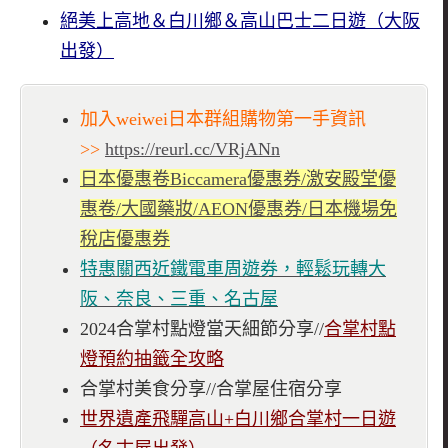
絕美上高地＆白川鄉＆高山巴士二日遊（大阪
出發）
加入weiwei日本群組購物第一手資訊
>>
https://reurl.cc/VRjANn
日本優惠卷Biccamera優惠券/激安殿堂優
惠卷/大國藥妝/AEON優惠券/日本機場免
稅店優惠券
特惠關西近鐵電車周遊券，輕鬆玩轉大
阪、奈良、三重、名古屋
2024合掌村點燈當天細節分享//
合掌村點
燈預約抽籤全攻略
合掌村美食分享//合掌屋住宿分享
世界遺產飛驒高山+白川鄉合掌村一日遊