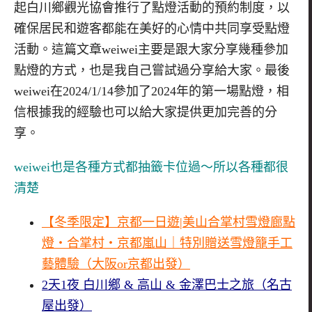
起白川鄉觀光協會推行了點燈活動的預約制度，以
確保居民和遊客都能在美好的心情中共同享受點燈
活動。這篇文章weiwei主要是跟大家分享幾種參加
點燈的方式，也是我自己嘗試過分享給大家。最後
weiwei在2024/1/14參加了2024年的第一場點燈，相
信根據我的經驗也可以給大家提供更加完善的分
享。
weiwei也是各種方式都抽籤卡位過～所以各種都很
清楚
【冬季限定】京都一日遊|美山合掌村雪燈廊點
燈・合掌村・京都嵐山｜特別贈送雪燈籠手工
藝體驗（大阪or京都出發）
2天1夜 白川鄉 & 高山 & 金澤巴士之旅（名古
屋出發）