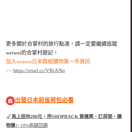
更多關於合掌村的旅行點滴，請一定要繼續追蹤
weiwei
的合掌村遊記。
加入weiwei日本群組購物第一手資訊
>>
https://reurl.cc/VRjANn
出發日本前省荷包必看
✓ 馬上送你200元，用SHOPBACK 買機票、訂房間、購
物賺
1~10%高額回饋