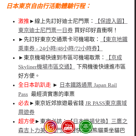
日本東京自由行活動體驗行程：
激推
►線上先訂好迪士尼門票：
【保證入園】
東京迪士尼門票一日券
買好印好直衝啊！
►先訂好東京交通票卡可機場取：
【東京地鐵
乘車券 - 24小時/48小時/72小時券】
►東京機場快速到市區可機場取票：
【京成
Skyliner機場市區交通】
下飛機後快速進市區
好方便。
全日本趴趴走
►
日本鐵路通票 Japan Rail
Pass
最經濟實惠的車票
必去
►東京近郊旅遊最省錢
JR PASS東京廣域
周遊券
超方便
►東京必訪：
【日本機場兌換】三鷹之
森吉卜力美術館門票
趕快擁抱熊貓乘坐貓巴