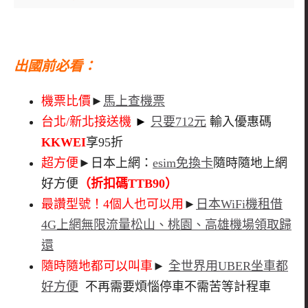
出國前必看
：
機票比價
►
馬上查機票
台北/新北接送機
►
只要712元
輸入優惠碼
KKWEI
享95折
超方便
►日本上網：
esim免換卡
隨時隨地上網
好方便
（折扣碼TTB90）
最讚型號！4個人也可以用
►
日本WiFi機租借
4G上網無限流量松山、桃園、高雄機場領取歸
還
隨時隨地都可以叫車
►
全世界用UBER坐車都
好方便
不再需要煩惱停車不需苦等計程車