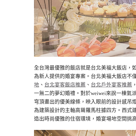
全台灣最優雅的飯店就是台北美福大飯店
，
為新人提供的婚宴專案。台北美福大飯店不
地
、
台北宴客飯店推薦
、
台北戶外宴客推薦
一無二的夢幻婚禮。對於
weiwei
來說一棟氣
穹頂畫出的優美線條，映入眼前的設計感吊
為建築設計的主軸高聳羅馬柱據四方。西式
造出時尚優雅的住宿環境，婚宴場地空間挑