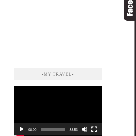
-MY TRAVEL-
視
訊
播
放
器
00:00
33:53