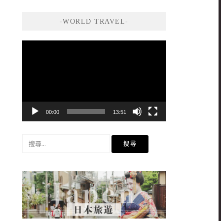
-WORLD TRAVEL-
視
訊
播
放
器
00:00
13:51
搜
尋
關
鍵
字: