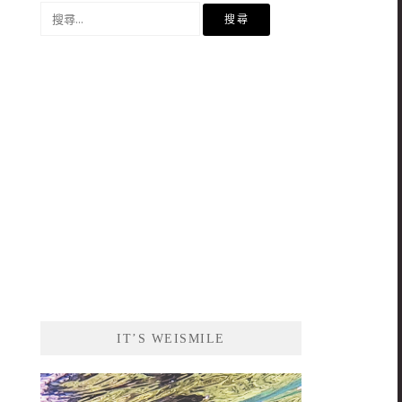
搜
尋
關
鍵
字:
IT’S WEISMILE