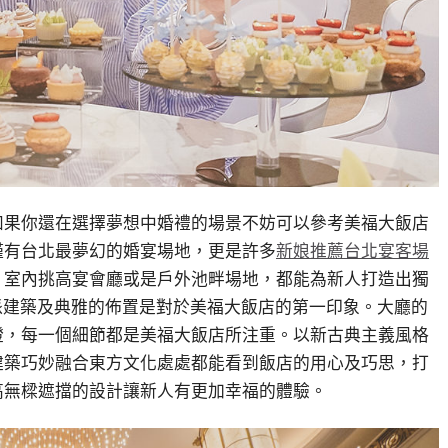
如果你還在選擇夢想中婚禮的場景不妨可以參考美福大飯店
僅有台北最夢幻的婚宴場地，更是許多
新娘推薦台北宴客場
，室內挑高宴會廳或是戶外池畔場地，都能為新人打造出獨
派建築及典雅的佈置是對於美福大飯店的第一印象。
大廳的
燈
，每一個細節都是美福大飯店所注重
。以新古典主義風格
建築巧妙融合東方文化處處都能看到飯店的用心及巧思，打
高無樑遮擋的設計讓新人有更加幸福的體驗
。