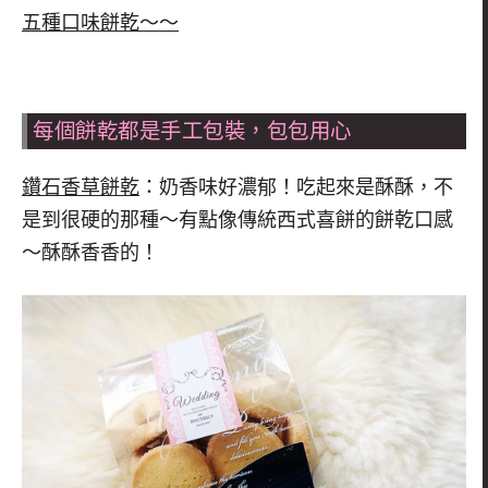
五種口味餅乾～～
每個餅乾都是手工包裝，包包用心
鑽石香草餅乾
：奶香味好濃郁！吃起來是酥酥，不
是到很硬的那種～有點像傳統西式喜餅的餅乾口感
～酥酥香香的！