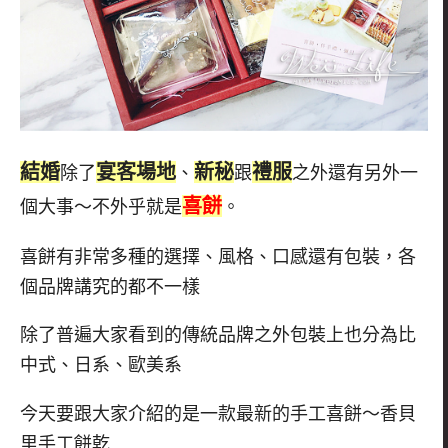
結婚
宴客場地
新秘
禮服
除了
、
跟
之外還有另外一
喜餅
個大事～不外乎就是
。
喜餅有非常多種的選擇、風格、口感還有包裝，各
個品牌講究的都不一樣
除了普遍大家看到的傳統品牌之外包裝上也分為比
中式、日系、歐美系
今天要跟大家介紹的是一款最新的手工喜餅～香貝
里手工餅乾