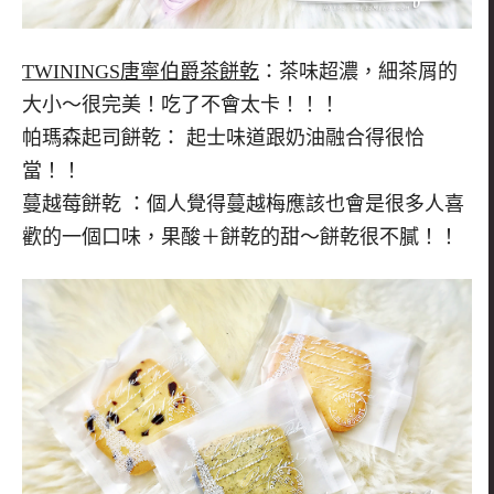
TWININGS唐寧伯爵茶餅乾
：茶味超濃，細茶屑的
大小～很完美！吃了不會太卡！！！
帕瑪森起司餅乾： 起士味道跟奶油融合得很恰
當！！
蔓越莓餅乾 ：個人覺得蔓越梅應該也會是很多人喜
歡的一個口味，果酸＋餅乾的甜～餅乾很不膩！！