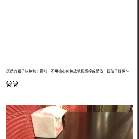
居然有箱子放包包！讚啦！不用擔心包包放地板髒掉或是佔一個位子好擠～