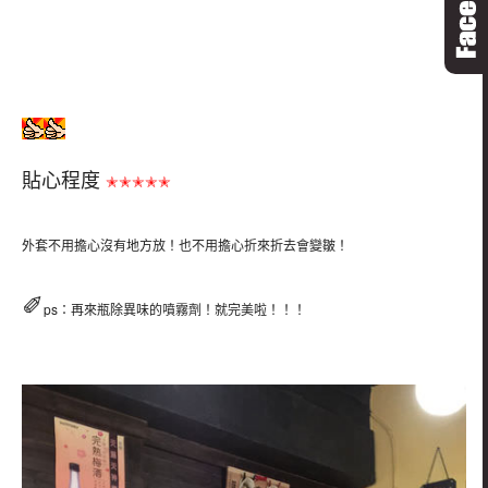
貼心程度
✭✭✭✭✭
外套不用擔心沒有地方放！也不用擔心折來折去會變皺！
✐
ps：再來瓶除異味的噴霧劑！就完美啦！！！