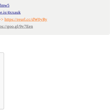
4zfmw5
se.is/4xxauk
>>
https://reurl.cc/dW0yRy
ps://goo.gl/9v7Een