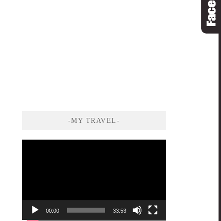
-MY TRAVEL-
視
訊
播
放
器
00:00
33:53