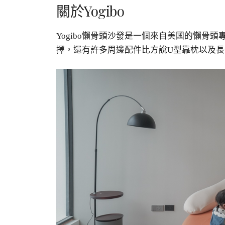
關於Yogibo
Yogibo
懶骨頭沙發是一個來自美國的懶骨頭
擇，還有許多周邊配件比方說
U
型靠枕以及長