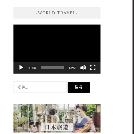
-WORLD TRAVEL-
視
訊
播
放
器
00:00
13:51
搜
尋
關
鍵
字: