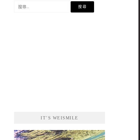
搜
尋
關
鍵
字:
IT’S WEISMILE