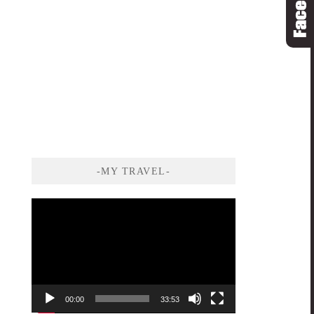
-MY TRAVEL-
視
訊
播
放
器
00:00
33:53