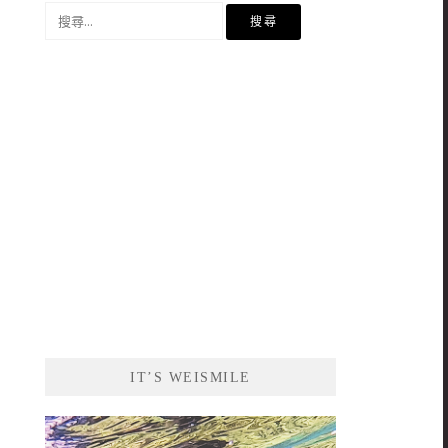
搜
尋
關
鍵
字:
IT’S WEISMILE