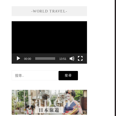
-WORLD TRAVEL-
視
訊
播
放
器
00:00
13:51
搜
尋
關
鍵
字: