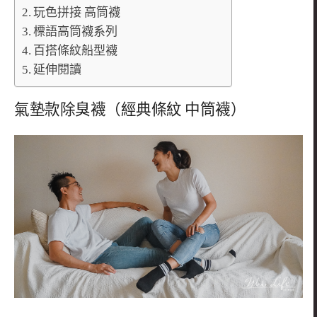
玩色拼接 高筒襪
標語高筒襪系列
百搭條紋船型襪
延伸閱讀
氣墊款除臭襪（經典條紋 中筒襪）