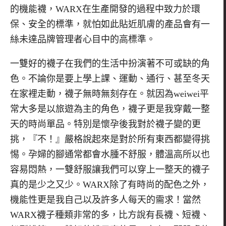
的機能襪，
WARX
在生產開發的過程中致力於環
保、安全的標準，就怕如此貼近肌膚的產品會有一
絲未達品牌管理者心目中的高標準。
一雙好的襪子在我們的生活中扮演著不可或缺的角
色。不論你是要上學上課、運動、通行、甚至冬天
在家裡走動，襪子無時無刻存在。就因為
weiwei
平
常大多是以旅遊為主的角色，襪子更是我穿戴一整
天的時尚單品。特別是懷孕後我對於襪子變的更
挑，『不！』嚴格說起來是對於所有東西都變得挑
惕。孕婦的腳通常都會水腫不舒服，體溫高所以也
容易悶熱，一雙舒服讓我們可以穿上一整天的襪子
真的是少之又少。
WARX
除了有時尚的配色之外，
機能性更是我自己以及許多人每天的需求！當然
WARX
襪子種類非常的多，比方說有長襪、短襪、