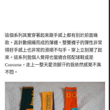
這個系列其實穿著起來跟手感上都有別於前面幾
款，高針數細織而成的薄襪。整雙襪子的彈性非常
得好手感上也非常的滑順不勾手，穿上立刻潮了起
來。這系列我個人覺得也蠻適合搭配球鞋或是
Converse
，走上一整天愛流腳汗的我依然感覺不臭
不悶。