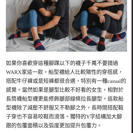
如果你喜歡穿這種腳踝以下的襪子千萬不要錯過
WARX
家這一款。船型襪給人比較隨性的穿搭感，
搭配牛仔褲或是短褲都很合適，特別有一種
casual
的
感覺。當然如果是腿型比較不好看的女生，相對於
長筒襪船型襪更能修飾腿部線條拉長腿型。這款船
型襪除了減壓不舒服又不勒腳之外，長時間搭配鞋
子穿也不容易咬鞋而滑落。獨特的
Y
字結構加大腳
跟的包覆面積以及弧度更加提升包覆力。