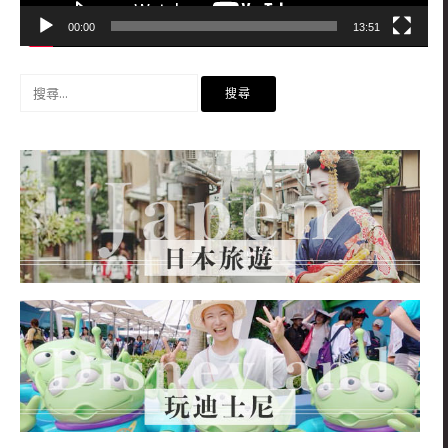
00:00
13:51
搜
尋
關
鍵
字: