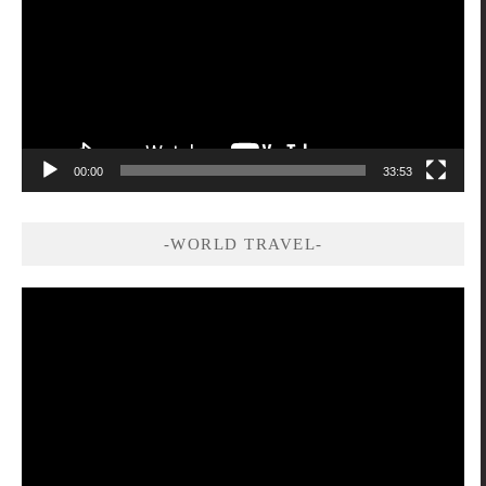
播
放
器
00:00
33:53
-WORLD TRAVEL-
視
訊
播
放
器