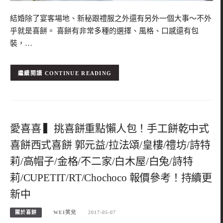
結婚除了宴客場地、新秘跟禮服之外還有另外一個大事～不外
乎就是喜餅。 喜餅有非常多種的選擇、風格、口感還有包
裝，…
CONTINUE READING
愛喜喜 ▍挑喜餅重點懶人包！手工餅乾中式
喜餅西式喜餅 郭元益/拉法頌/皇樓/禮坊/詩特
莉/高帽子/金格/不二家/白木屋/白兔/詩特
莉/CUPETIT/RT/Chochoco 報價參考！持續更
新中
關於喜餅
WEI笑兒
2017-05-07