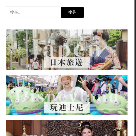
搜
尋
關
鍵
字: