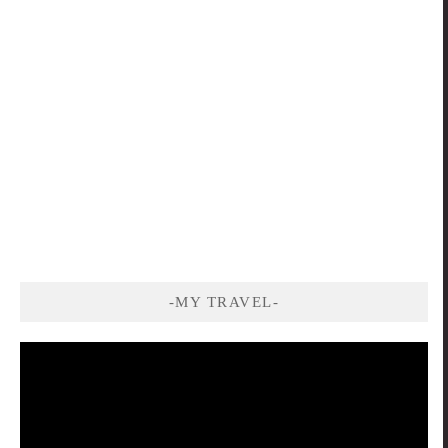
-MY TRAVEL-
視
訊
播
放
器