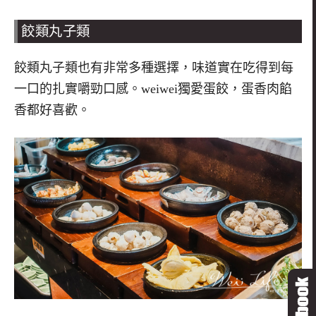
餃類丸子類
餃類丸子類也有非常多種選擇，味道實在吃得到每
一口的扎實嚼勁口感。
weiwei
獨愛蛋餃，蛋香肉餡
香都好喜歡。