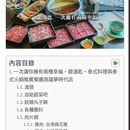
內容目錄
一次讓你擁有兩種幸福，銀湯匙。泰式料理與泰
式火鍋推薦餐廳高雄夢時代店
湯頭
自助蔬菜吧
餃類丸子類
各種醬料
肉片類
豬肉–台灣梅花豬