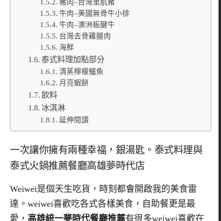
豬肉–台灣里肌豬
牛肉–美國無骨牛小排
牛肉–澳洲板腱牛
台灣去骨雞腿肉
海鮮
泰式料理加點部分
清蒸檸檬鱸魚
月亮蝦餅
飲料
冰淇淋
延伸閱讀
一次讓你擁有兩種幸福，銀湯匙。泰式料理與
泰式火鍋推薦餐廳高雄夢時代店
Weiwei
是個天生吃貨，時刻都會開啟我的美食雷
達。weiwei喜歡吃各式各樣美食，自助餐更是最
愛，
高雄統一夢時代餐廳推薦
有很多
weiwei喜歡在