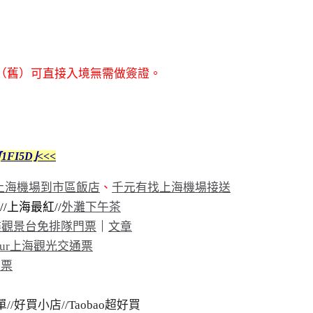
（舊）可直接入境無需做簽證。
I5D⌋<<<
宜上海機場到市區飯店
、
千元有找上海機場接送
//上海最紅//
外灘下午茶
 樓觀景台免排隊門票
｜
文章
our上海觀光交通票
船票
/好買小店//Taobao超好買