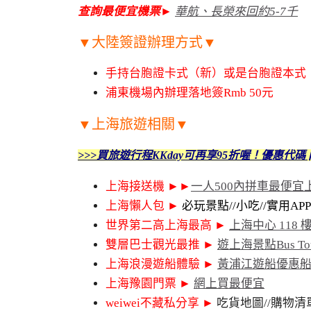
查詢最便宜機票
►
華航、長榮
來回約5-7千
▼大陸簽證辦理方式▼
手持台胞證卡式（新）或是台胞證本式
浦東機場內辦理落地簽Rmb 50元
▼上海旅遊相關▼
>>>買旅遊行程KKday可再享95折喔！優惠代碼 ⌈1F
上海接送機 ►►
一人500內拼車最便
上海懶人包 ►
必玩景點//小吃//實用APP
世界第二高上海最高
►
上海中心 118
雙層巴士觀光最推
►
遊上海景點Bus T
上海浪漫遊船體驗
►
黃浦江遊船優惠
上海豫園門票
►
網上買最便宜
weiwei不藏私分享 ►
吃貨地圖//購物清單/