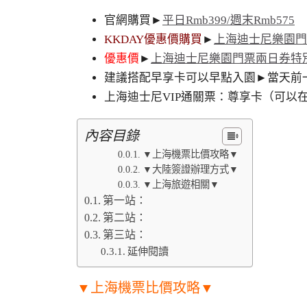
官網購買►
平日Rmb399/週末
Rmb
575
KKDAY優惠價購買
►
上海迪士尼樂園門票
優惠價
►
上海迪士尼樂園門票兩日券特
建議搭配早享卡可以早點入園►當天前一天
上海迪士尼VIP通關票：尊享卡（可以在微信
內容目錄
▼上海機票比價攻略▼
▼大陸簽證辦理方式▼
▼上海旅遊相關▼
第一站：
第二站：
第三站：
延伸閱讀
▼上海機票比價攻略▼