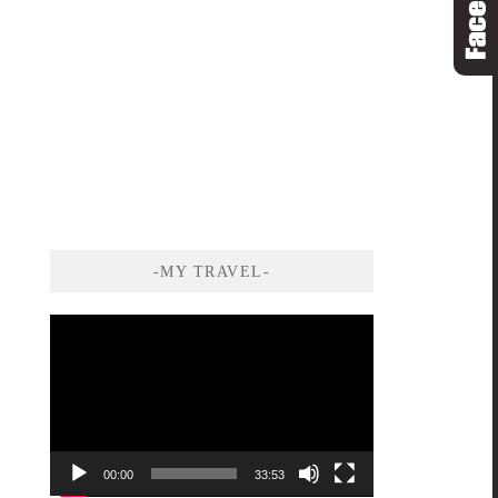
-MY TRAVEL-
視
訊
播
放
器
00:00
33:53