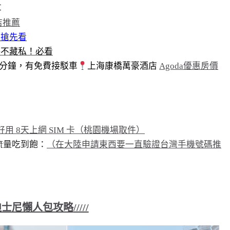
享
店推薦
惠搶先看
略不藏私！必看
5分鐘，有免費接駁車
上海康橋萬豪酒店
Agoda優惠房價
用 8天上網 SIM 卡（桃園機場取件）
無限流量吃到飽：
（在大陸申請東西要一直驗證台灣手機號碼推
迪士尼懶人包攻略
/////