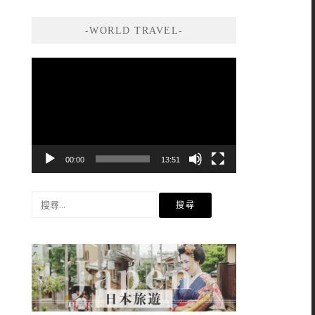
-WORLD TRAVEL-
視
訊
播
放
器
00:00
13:51
搜
尋
關
鍵
字: