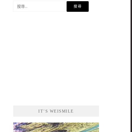
搜
尋
關
鍵
字:
IT’S WEISMILE