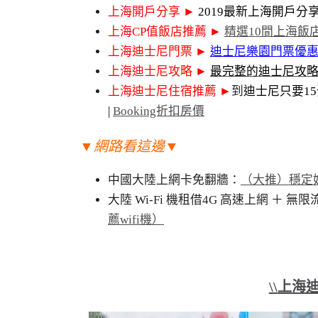
上海開戶分享
►
2019最新上海開戶分
上海CP值飯店推薦
►
精選10間上海飯
上海迪士尼門票
►
迪士尼樂園門票優
上海迪士尼攻略
►
最完整的迪士尼攻
上海迪士尼住宿推薦
►
到
迪士尼只要1
|
Booking折扣房價
▼網路看這邊▼
中國大陸上網卡免翻牆：
（大推）穩定好
大陸 Wi-Fi 機租借4G 高速上網 ＋ 
薦wifi機）
\\
上海