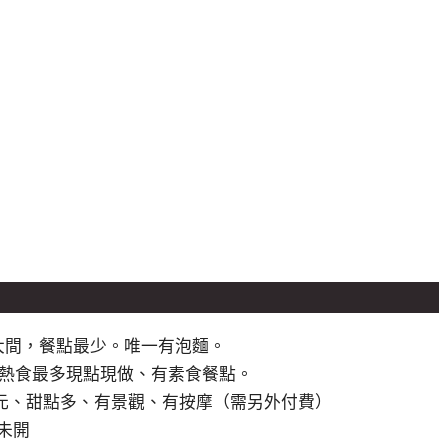
rline)：最大間，餐點最少。唯一有泡麵。
n Lounge：熱食最多現點現做、有素食餐點。
ge：餐點較多元、甜點多、有景觀、有按摩（需另外付費）
)：未開