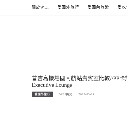
Skip
關於WEI
愛國外旅行
愛國內旅遊
愛吃
to
content
普吉島機場國內航站貴賓室比較//PP卡無
Executive Lounge
愛國外旅行
WEI笑兒
2023-03-14