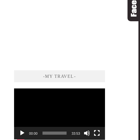
-MY TRAVEL-
視
訊
播
放
器
00:00
33:53