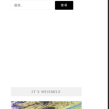
搜
尋
關
鍵
字:
IT’S WEISMILE