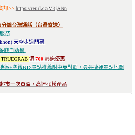
資訊>>
https://reurl.cc/VRjANn
20分鐘台灣通話（台灣寄送）
服務
Nakhon) 天空步道門票
店餐廳自助餐
TRUEGRAB
領
700
泰銖優惠
谷地鐵+空鐵BTS景點推薦附中英對照，曼谷捷運景點地圖
G C超市一次買齊，高達40樣產品