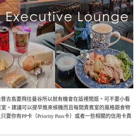
i從普吉島要飛往曼谷所以就有機會在這裡閒逛。可不要小看
賓室，建議可以提早進來候機而且每間貴賓室的風格跟食物
上只要你有
PP
卡（
Priority Pass
卡）或者一些相關的信用卡貴