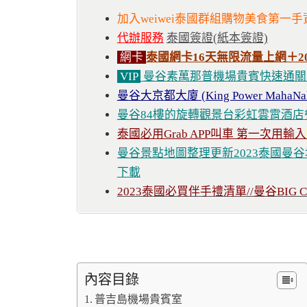
加入weiwei泰國群組購物美食第一手
代辦服務
泰國簽證(紙本簽證)
網卡
泰國網卡16天無限流量上網＋
VIP
曼谷素萬那普機場貴賓快速通關
曼谷大京都大廈 (King Power Maha
曼谷84樓的旋轉觀景台彩虹雲霄酒
泰國必用Grab APP叫車 第一次用輸入
曼谷景點地圖整理更新2023泰國曼
下載
2023泰國必買伴手禮清單//曼谷BI
內容目錄
普吉島機場貴賓室