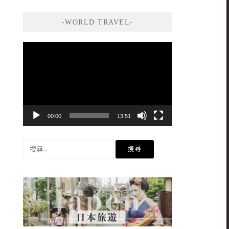
-WORLD TRAVEL-
視
訊
播
放
器
00:00
13:51
搜
尋
關
鍵
字: